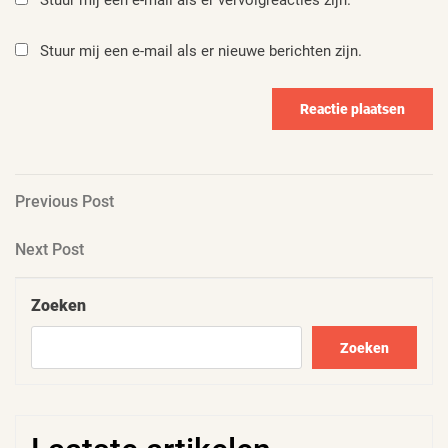
Stuur mij een e-mail als er vervolgreacties zijn.
Stuur mij een e-mail als er nieuwe berichten zijn.
Berichtnavigatie
Previous
Previous Post
Post
Next
Next Post
Post
Zoeken
Zoeken