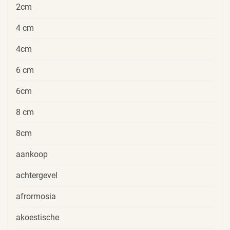
2cm
4 cm
4cm
6 cm
6cm
8 cm
8cm
aankoop
achtergevel
afrormosia
akoestische