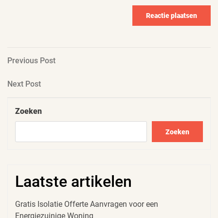
Berichtnavigatie
Previous
Previous Post
Post
Next
Next Post
Post
Zoeken
Zoeken
Laatste artikelen
Gratis Isolatie Offerte Aanvragen voor een
Energiezuinige Woning