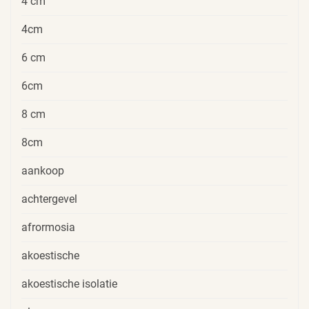
4 cm
4cm
6 cm
6cm
8 cm
8cm
aankoop
achtergevel
afrormosia
akoestische
akoestische isolatie