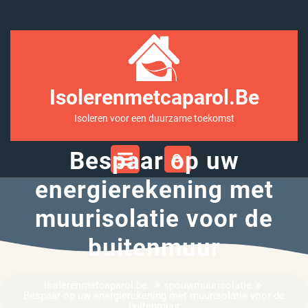
Ga
naar
inhoud
Isolerenmetcaparol.be
Isoleren voor een duurzame toekomst
Open
Bespaar op uw
Menu
energierekening met
muurisolatie voor de
buitenmuur
»
»
isolerenmetcaparol.be
spouwmuurisolatie
Bespaar op uw energierekening met muurisolatie voor de
buitenmuur