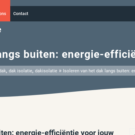
ons
Contact
e
angs buiten: energie-effic
,
,
»
dak
dak isolatie
dakisolatie
Isoleren van het dak langs buiten: e
iten: energie-efficiëntie voor jouw