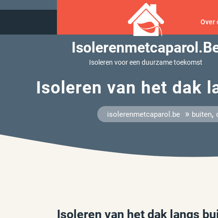
Ga
naar
Over 
inhoud
Isolerenmetcaparol.b
Isoleren voor een duurzame toekomst
Isoleren van het dak l
»
,
isolerenmetcaparol.be
buiten
Isoleren van het dak langs bu