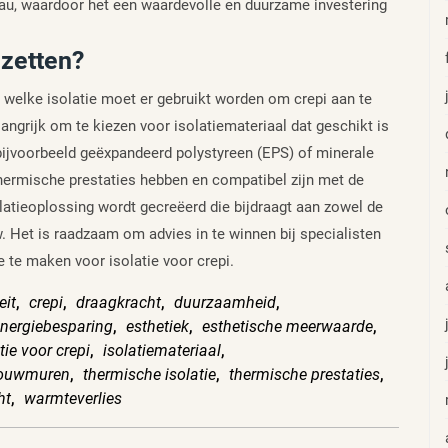
u, waardoor het een waardevolle en duurzame investering
 zetten?
s: welke isolatie moet er gebruikt worden om crepi aan te
angrijk om te kiezen voor isolatiemateriaal dat geschikt is
bijvoorbeeld geëxpandeerd polystyreen (EPS) of minerale
hermische prestaties hebben en compatibel zijn met de
olatieoplossing wordt gecreëerd die bijdraagt aan zowel de
. Het is raadzaam om advies in te winnen bij specialisten
e te maken voor isolatie voor crepi.
eit
,
crepi
,
draagkracht
,
duurzaamheid
,
nergiebesparing
,
esthetiek
,
esthetische meerwaarde
,
tie voor crepi
,
isolatiemateriaal
,
ouwmuren
,
thermische isolatie
,
thermische prestaties
,
ht
,
warmteverlies