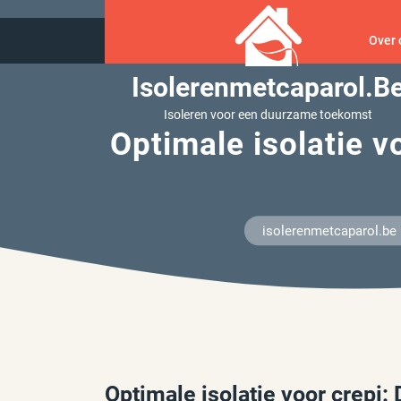
Ga
naar
Over 
inhoud
Isolerenmetcaparol.b
Isoleren voor een duurzame toekomst
Optimale isolatie v
isolerenmetcaparol.be
Optimale isolatie voor crepi