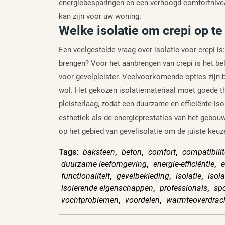
energiebesparingen en een verhoogd comfortnivea
kan zijn voor uw woning.
Welke isolatie om crepi op te
Een veelgestelde vraag over isolatie voor crepi i
brengen? Voor het aanbrengen van crepi is het bel
voor gevelpleister. Veelvoorkomende opties zijn 
wol. Het gekozen isolatiemateriaal moet goede t
pleisterlaag, zodat een duurzame en efficiënte is
esthetiek als de energieprestaties van het gebouw
op het gebied van gevelisolatie om de juiste keuz
Tags:
baksteen
,
beton
,
comfort
,
compatibilit
duurzame leefomgeving
,
energie-efficiëntie
,
e
functionaliteit
,
gevelbekleding
,
isolatie
,
isola
isolerende eigenschappen
,
professionals
,
sp
vochtproblemen
,
voordelen
,
warmteoverdrac