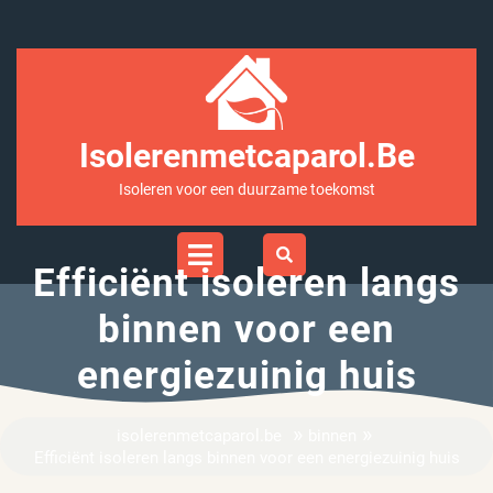
Ga
naar
inhoud
Isolerenmetcaparol.be
Isoleren voor een duurzame toekomst
Open
Menu
Efficiënt isoleren langs
binnen voor een
energiezuinig huis
»
»
isolerenmetcaparol.be
binnen
Efficiënt isoleren langs binnen voor een energiezuinig huis