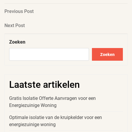
Berichtnavigatie
Previous
Previous Post
Post
Next
Next Post
Post
Zoeken
Zoeken
Laatste artikelen
Gratis Isolatie Offerte Aanvragen voor een
Energiezuinige Woning
Optimale isolatie van de kruipkelder voor een
energiezuinige woning