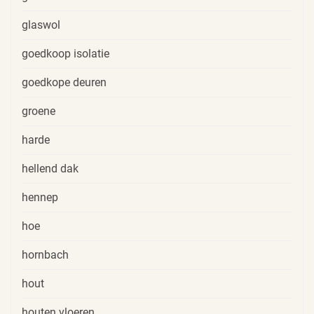
glaswol
goedkoop isolatie
goedkope deuren
groene
harde
hellend dak
hennep
hoe
hornbach
hout
houten vloeren