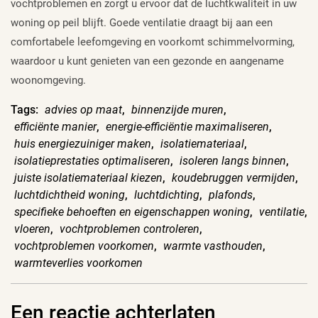
vochtproblemen en zorgt u ervoor dat de luchtkwaliteit in uw
woning op peil blijft. Goede ventilatie draagt bij aan een
comfortabele leefomgeving en voorkomt schimmelvorming,
waardoor u kunt genieten van een gezonde en aangename
woonomgeving.
Tags:
advies op maat
,
binnenzijde muren
,
efficiënte manier
,
energie-efficiëntie maximaliseren
,
huis energiezuiniger maken
,
isolatiemateriaal
,
isolatieprestaties optimaliseren
,
isoleren langs binnen
,
juiste isolatiemateriaal kiezen
,
koudebruggen vermijden
,
luchtdichtheid woning
,
luchtdichting
,
plafonds
,
specifieke behoeften en eigenschappen woning
,
ventilatie
,
vloeren
,
vochtproblemen controleren
,
vochtproblemen voorkomen
,
warmte vasthouden
,
warmteverlies voorkomen
Een reactie achterlaten