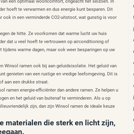
n van een optimaal wooncomfort, ongeacht het seizoen. In
der hoeft te verwarmen en dus energie kunt besparen. Dit
ar ook in een verminderde CO2-uitstoot, wat gunstig is voor
tegen de hitte. Ze voorkomen dat warme lucht uw huis
nder dat u veel hoeft te vertrouwen op airconditioning of
ort tijdens warme dagen, maar ook weer besparingen op uw
en Winsol ramen ook bij aan geluidsisolatie. Het geluid van
unt genieten van een rustige en vredige leefomgeving. Dit is
of aan een drukke straat.
sol ramen energie-efficiënter dan andere ramen. Ze helpen u
en en het geluid van buitenaf te verminderen. Als u op
lieuvriendelijk zijn, dan zijn Winsol ramen de ideale keuze
materialen die sterk en licht zijn,
eegaan.