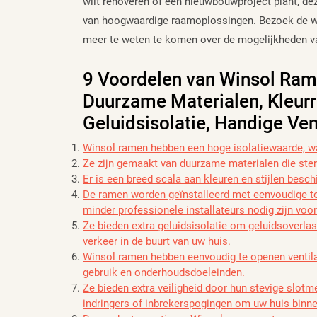
wilt renoveren of een nieuwbouwproject plant, de
van hoogwaardige raamoplossingen. Bezoek de w
meer te weten te komen over de mogelijkheden v
9 Voordelen van Winsol Ram
Duurzame Materialen, Kleurrij
Geluidsisolatie, Handige Ven
Winsol ramen hebben een hoge isolatiewaarde, waa
Ze zijn gemaakt van duurzame materialen die sterk
Er is een breed scala aan kleuren en stijlen besc
De ramen worden geïnstalleerd met eenvoudige t
minder professionele installateurs nodig zijn voor 
Ze bieden extra geluidsisolatie om geluidsoverlas
verkeer in de buurt van uw huis.
Winsol ramen hebben eenvoudig te openen ventilat
gebruik en onderhoudsdoeleinden.
Ze bieden extra veiligheid door hun stevige slot
indringers of inbrekerspogingen om uw huis binn