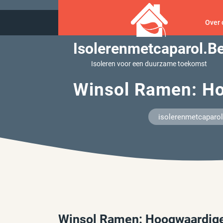
Ga
naar
Over 
inhoud
Isolerenmetcaparol.b
Isoleren voor een duurzame toekomst
Winsol Ramen: Hoo
isolerenmetcaparol
Winsol Ramen: Hoogwaardige k