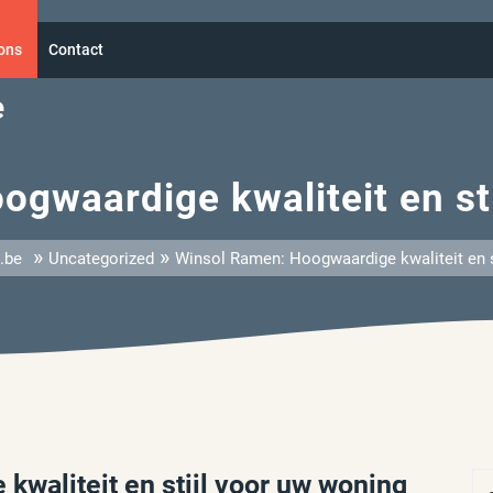
ons
Contact
e
gwaardige kwaliteit en st
»
»
.be
Uncategorized
Winsol Ramen: Hoogwaardige kwaliteit en s
waliteit en stijl voor uw woning