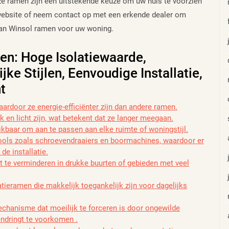
ze ramen zijn een uitstekende keuze om uw huis te voorzien
ebsite of neem contact op met een erkende dealer om
an Winsol ramen voor uw woning.
en: Hoge Isolatiewaarde,
ke Stijlen, Eenvoudige Installatie,
t
rdoor ze energie-efficiënter zijn dan andere ramen.
 en licht zijn, wat betekent dat ze langer meegaan.
hikbaar om aan te passen aan elke ruimte of woningstijl.
ools zoals schroevendraaiers en boormachines, waardoor er
de installatie.
t te verminderen in drukke buurten of gebieden met veel
ieramen die makkelijk toegankelijk zijn voor dagelijks
mechanisme dat moeilijk te forceren is door ongewilde
endringt te voorkomen .