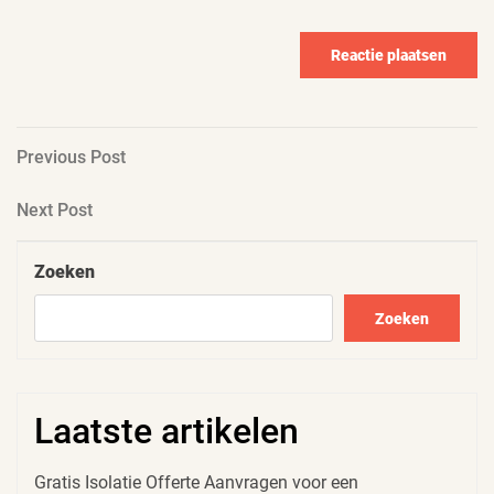
Berichtnavigatie
Previous
Previous Post
Post
Next
Next Post
Post
Zoeken
Zoeken
Laatste artikelen
Gratis Isolatie Offerte Aanvragen voor een