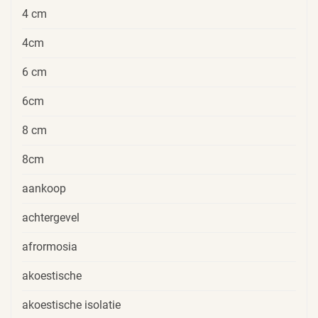
4 cm
4cm
6 cm
6cm
8 cm
8cm
aankoop
achtergevel
afrormosia
akoestische
akoestische isolatie