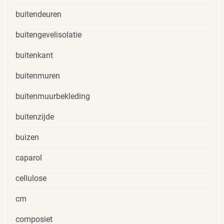
buitendeuren
buitengevelisolatie
buitenkant
buitenmuren
buitenmuurbekleding
buitenzijde
buizen
caparol
cellulose
cm
composiet