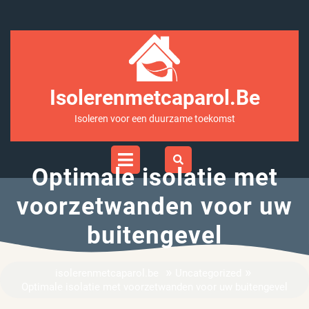
Ga
naar
inhoud
Isolerenmetcaparol.be
Isoleren voor een duurzame toekomst
Open
Menu
Optimale isolatie met
voorzetwanden voor uw
buitengevel
»
»
isolerenmetcaparol.be
Uncategorized
Optimale isolatie met voorzetwanden voor uw buitengevel