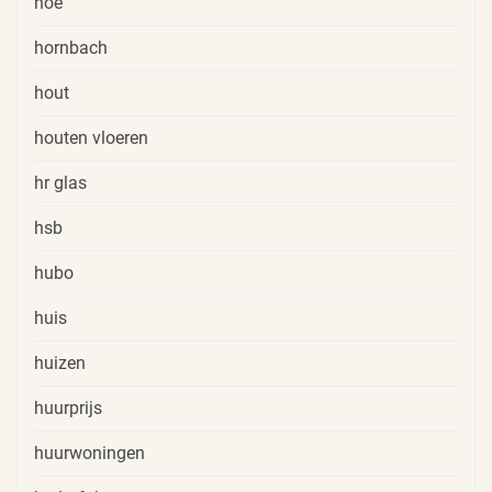
hoe
hornbach
hout
houten vloeren
hr glas
hsb
hubo
huis
huizen
huurprijs
huurwoningen