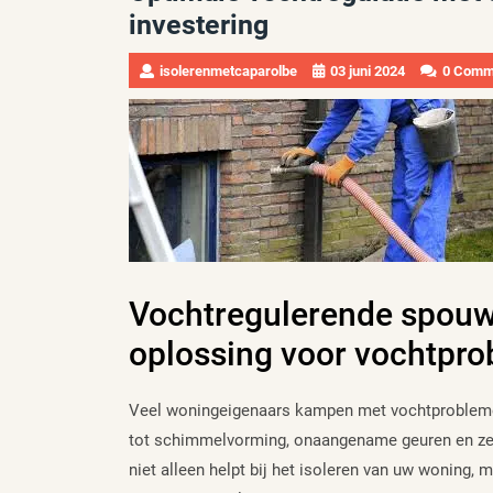
investering
isolerenmetcaparolbe
03 juni 2024
0 Comm
Vochtregulerende spouw
oplossing voor vochtpr
Veel woningeigenaars kampen met vochtproblemen
tot schimmelvorming, onaangename geuren en zel
niet alleen helpt bij het isoleren van uw woning