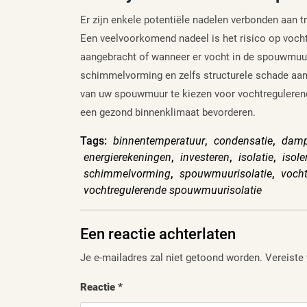
Er zijn enkele potentiële nadelen verbonden aan t
Een veelvoorkomend nadeel is het risico op vocht
aangebracht of wanneer er vocht in de spouwmuur 
schimmelvorming en zelfs structurele schade aan 
van uw spouwmuur te kiezen voor vochtreguleren
een gezond binnenklimaat bevorderen.
Tags:
binnentemperatuur
,
condensatie
,
damp
energierekeningen
,
investeren
,
isolatie
,
isol
schimmelvorming
,
spouwmuurisolatie
,
voch
vochtregulerende spouwmuurisolatie
Een reactie achterlaten
Je e-mailadres zal niet getoond worden.
Vereiste
Reactie
*