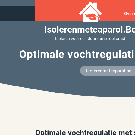
Ga
naar
Over 
inhoud
Isolerenmetcaparol.b
Isoleren voor een duurzame toekomst
Optimale vochtregulat
isolerenmetcaparol.be
Optimale vochtregulatie met