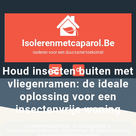
Ga
naar
inhoud
Isolerenmetcaparol.be
Isoleren voor een duurzame toekomst
Open
Houd insecten buiten met
Menu
vliegenramen: de ideale
oplossing voor een
insectenvrije woning
»
»
isolerenmetcaparol.be
Uncategorized
Houd insecten buiten met vliegenramen: de ideale oplossing
voor een insectenvrije woning