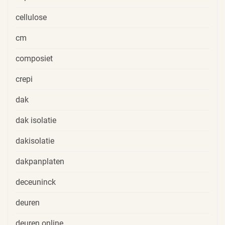
cellulose
cm
composiet
crepi
dak
dak isolatie
dakisolatie
dakpanplaten
deceuninck
deuren
deuren online