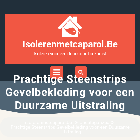
Ga
naar
inhoud
Isolerenmetcaparol.be
Isoleren voor een duurzame toekomst
Open
Menu
Prachtige Steenstrips
Gevelbekleding voor een
Duurzame Uitstraling
»
»
isolerenmetcaparol.be
Uncategorized
Prachtige Steenstrips Gevelbekleding voor een Duurzame
Uitstraling