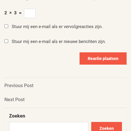
2
×
3
=
Stuur mij een e-mail als er vervolgreacties zijn.
Stuur mij een e-mail als er nieuwe berichten zijn.
Berichtnavigatie
Previous
Previous Post
Post
Next
Next Post
Post
Zoeken
Zoeken