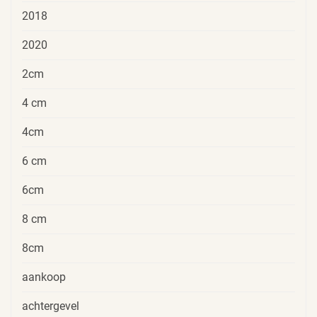
2018
2020
2cm
4 cm
4cm
6 cm
6cm
8 cm
8cm
aankoop
achtergevel