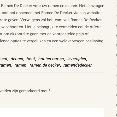
bij Ramen De Decker voor uw ramen en deuren. Het aanvragen
kunt contact opnemen met Ramen De Decker via hun website
or te geven. Vervolgens zal het team van Ramen De Decker
uw behoeften. Het is belangrijk te vermelden dat de offerte
 bent om akkoord te gaan met de voorgestelde prijs of
llende opties te vergelijken en een weloverwogen beslissing
ment
,
deuren
,
hout
,
houten ramen
,
levertijden
,
 ramen
,
ramen
,
ramen de decker
,
ramendedecker
 velden zijn gemarkeerd met
*