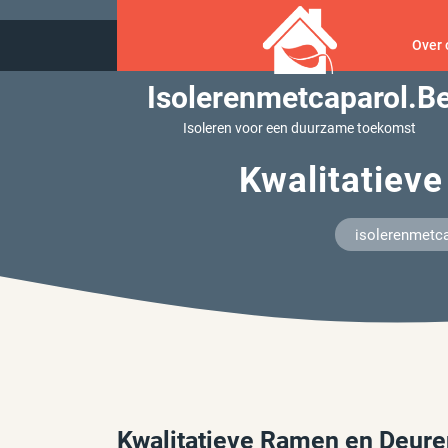
Ga
naar
Over 
inhoud
Isolerenmetcaparol.b
Isoleren voor een duurzame toekomst
Kwalitatiev
isolerenmetca
Kwalitatieve Ramen en Deure