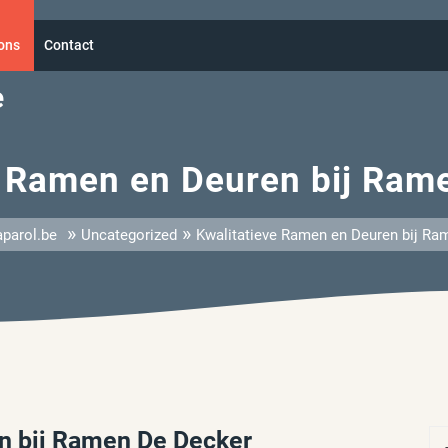
ons
Contact
e
e Ramen en Deuren bij Ram
»
»
parol.be
Uncategorized
Kwalitatieve Ramen en Deuren bij Ra
n bij Ramen De Decker