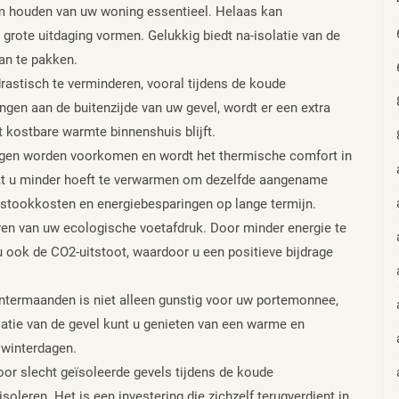
rm houden van uw woning essentieel. Helaas kan
grote uitdaging vormen. Gelukkig biedt na-isolatie van de
an te pakken.
rastisch te verminderen, vooral tijdens de koude
gen aan de buitenzijde van uw gevel, wordt er een extra
 kostbare warmte binnenshuis blijft.
uggen worden voorkomen en wordt het thermische comfort in
dat u minder hoeft te verwarmen om dezelfde aangename
e stookkosten en energiebesparingen op lange termijn.
eren van uw ecologische voetafdruk. Door minder energie te
 ook de CO2-uitstoot, waardoor u een positieve bijdrage
termaanden is niet alleen gunstig voor uw portemonnee,
atie van de gevel kunt u genieten van een warme en
 winterdagen.
or slecht geïsoleerde gevels tijdens de koude
leren. Het is een investering die zichzelf terugverdient in