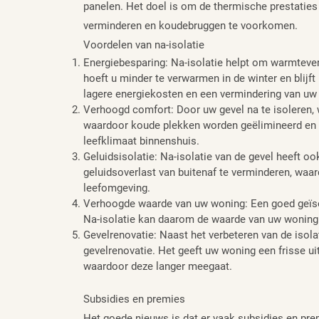
panelen. Het doel is om de thermische prestaties
verminderen en koudebruggen te voorkomen.
Voordelen van na-isolatie
Energiebesparing: Na-isolatie helpt om warmtever
hoeft u minder te verwarmen in de winter en blijft
lagere energiekosten en een vermindering van uw
Verhoogd comfort: Door uw gevel na te isoleren, w
waardoor koude plekken worden geëlimineerd en 
leefklimaat binnenshuis.
Geluidsisolatie: Na-isolatie van de gevel heeft oo
geluidsoverlast van buitenaf te verminderen, waar
leefomgeving.
Verhoogde waarde van uw woning: Een goed geïsol
Na-isolatie kan daarom de waarde van uw woning 
Gevelrenovatie: Naast het verbeteren van de isola
gevelrenovatie. Het geeft uw woning een frisse ui
waardoor deze langer meegaat.
Subsidies en premies
Het goede nieuws is dat er vaak subsidies en prem