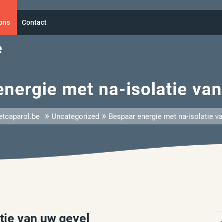
ons
Contact
e
nergie met na-isolatie va
»
»
etcaparol.be
Uncategorized
Bespaar energie met na-isolatie v
tie van uw gevel