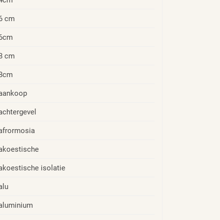
6 cm
6cm
8 cm
8cm
aankoop
achtergevel
afrormosia
akoestische
akoestische isolatie
alu
aluminium