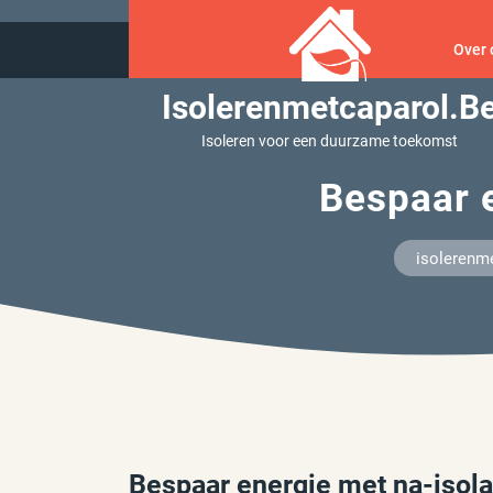
Ga
naar
Over 
inhoud
Isolerenmetcaparol.b
Isoleren voor een duurzame toekomst
Bespaar e
isolerenm
Bespaar energie met na-isola