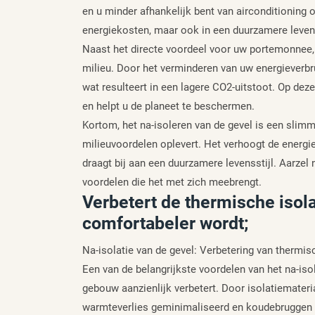
en u minder afhankelijk bent van airconditioning of 
energiekosten, maar ook in een duurzamere levens
Naast het directe voordeel voor uw portemonnee, d
milieu. Door het verminderen van uw energieverbru
wat resulteert in een lagere CO2-uitstoot. Op deze
en helpt u de planeet te beschermen.
Kortom, het na-isoleren van de gevel is een slimm
milieuvoordelen oplevert. Het verhoogt de energi
draagt bij aan een duurzamere levensstijl. Aarzel n
voordelen die het met zich meebrengt.
Verbetert de thermische isol
comfortabeler wordt;
Na-isolatie van de gevel: Verbetering van thermis
Een van de belangrijkste voordelen van het na-iso
gebouw aanzienlijk verbetert. Door isolatiemateri
warmteverlies geminimaliseerd en koudebruggen