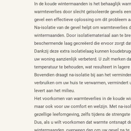
In de koude wintermaanden is het behaaglijk wa
warmteverlies door slecht geïsoleerde gevels een 
gevel een effectieve oplossing om dit probleem a
Na-isolatie van de gevel helpt om warmteverlies d
wintermaanden. Door isolatiemateriaal aan te bren
beschermende laag gecreëerd die ervoor zorgt dat
Dankzij deze extra isolatielaag kunnen koudebr
uw woning aanzienlijk verbeterd. U zult merken 
temperatuur te behouden, wat resulteert in lager
Bovendien draagt na-isolatie bij aan het vermind
verbruiken om uw huis te verwarmen, vermindert u
levert aan het milieu.
Het voorkomen van warmteverlies in de koude win
maar ook voor uw comfort en welzijn. Met na-isol
gezellige leefomgeving, zelfs tijdens de strengste
Dus, als u wilt voorkomen dat warmte ontsnapt do
wintermaanden, overweeg dan om uw gevel na te iso