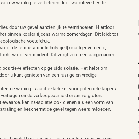
 van uw woning te verbeteren door warmteverlies te
lies door uw gevel aanzienlijk te verminderen. Hierdoor
 het binnen koeler tijdens warme zomerdagen. Dit leidt tot
 ecologische voetafdruk.
ordt de temperatuur in huis gelijkmatiger verdeeld,
tocht wordt verminderd. Dit zorgt voor een aangenamer
k positieve effecten op geluidsisolatie. Het helpt om
door u kunt genieten van een rustige en vredige
eerde woning is aantrekkelijker voor potentiële kopers.
verhogen en de verkoopbaarheid ervan vergroten.
tiewaarde, kan na-isolatie ook dienen als een vorm van
tstraling en beschermt de gevel tegen weersinvloeden,
ies beschikbaar zijn voor het na-isoleren van uw gevel.