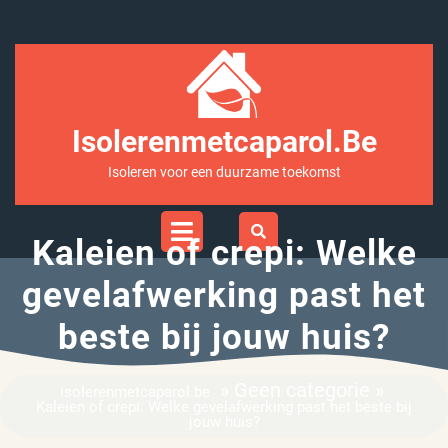
Ga
naar
inhoud
Isolerenmetcaparol.be
Isoleren voor een duurzame toekomst
Open
Menu
Kaleien of crepi: Welke
gevelafwerking past het
beste bij jouw huis?
» Geen categorie »
isolerenmetcaparol.be
Kaleien of crepi: Welke gevelafwerking past het beste bij
jouw huis?