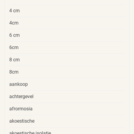
4 cm
4cm
6 cm
6cm
8 cm
8cm
aankoop
achtergevel
afrormosia
akoestische
akoestische isolatie