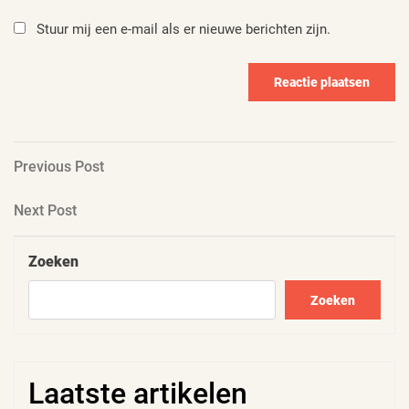
Stuur mij een e-mail als er nieuwe berichten zijn.
Berichtnavigatie
Previous
Previous Post
Post
Next
Next Post
Post
Zoeken
Zoeken
Laatste artikelen