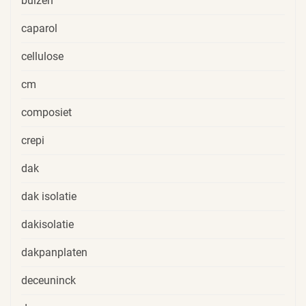
buizen
caparol
cellulose
cm
composiet
crepi
dak
dak isolatie
dakisolatie
dakpanplaten
deceuninck