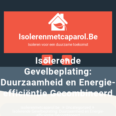
Ga
naar
inhoud
Isolerenmetcaparol.be
Isoleren voor een duurzame toekomst
Open
Isolerende
Menu
Gevelbeplating:
Duurzaamheid en Energie-
efficiëntie Gecombineerd
»
»
isolerenmetcaparol.be
Uncategorized
Isolerende Gevelbeplating: Duurzaamheid en Energie-
efficiëntie Gecombineerd