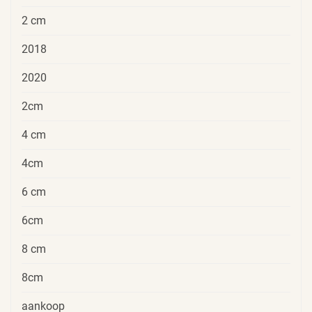
2 cm
2018
2020
2cm
4 cm
4cm
6 cm
6cm
8 cm
8cm
aankoop