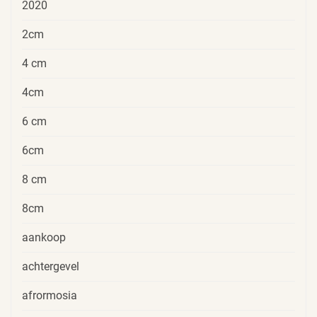
2020
2cm
4 cm
4cm
6 cm
6cm
8 cm
8cm
aankoop
achtergevel
afrormosia