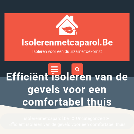
Ga
naar
inhoud
Isolerenmetcaparol.be
Isoleren voor een duurzame toekomst
Open
Menu
Efficiënt isoleren van de
gevels voor een
comfortabel thuis
»
»
isolerenmetcaparol.be
Uncategorized
Efficiënt isoleren van de gevels voor een comfortabel thuis