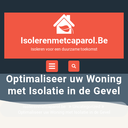
Ga
naar
inhoud
Isolerenmetcaparol.be
Isoleren voor een duurzame toekomst
Open
Menu
Optimaliseer uw Woning
met Isolatie in de Gevel
»
»
isolerenmetcaparol.be
Uncategorized
Optimaliseer uw Woning met Isolatie in de Gevel