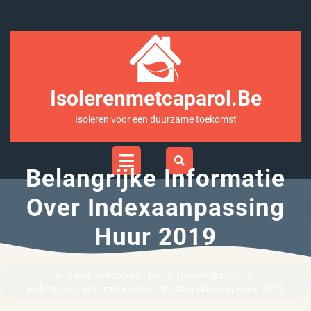
Ga
naar
inhoud
Isolerenmetcaparol.be
Isoleren voor een duurzame toekomst
Open
Menu
Belangrijke Informatie
Over Indexaanpassing
Huur 2019
»
»
isolerenmetcaparol.be
Uncategorized
Belangrijke Informatie Over Indexaanpassing Huur 2019