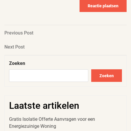
Berichtnavigatie
Previous
Previous Post
Post
Next
Next Post
Post
Zoeken
Zoeken
Laatste artikelen
Gratis Isolatie Offerte Aanvragen voor een
Energiezuinige Woning