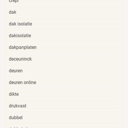
crepi
dak
dak isolatie
dakisolatie
dakpanplaten
deceuninck
deuren
deuren online
dikte
drukvast
dubbel