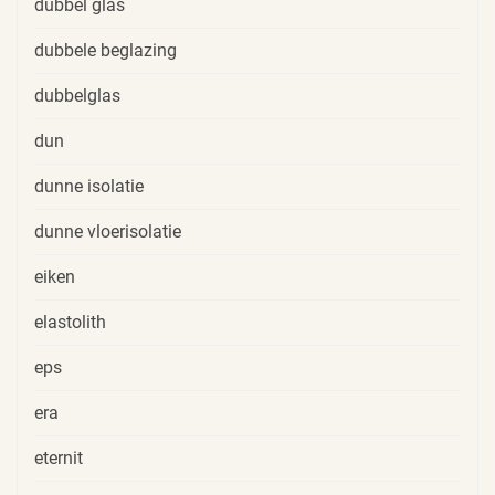
dubbel glas
dubbele beglazing
dubbelglas
dun
dunne isolatie
dunne vloerisolatie
eiken
elastolith
eps
era
eternit