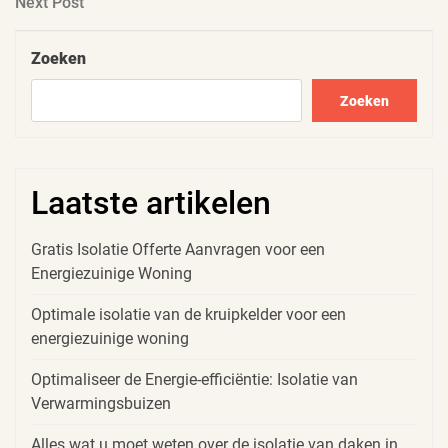
Next
Next Post
Post
Zoeken
Zoeken
Laatste artikelen
Gratis Isolatie Offerte Aanvragen voor een
Energiezuinige Woning
Optimale isolatie van de kruipkelder voor een
energiezuinige woning
Optimaliseer de Energie-efficiëntie: Isolatie van
Verwarmingsbuizen
Alles wat u moet weten over de isolatie van daken in