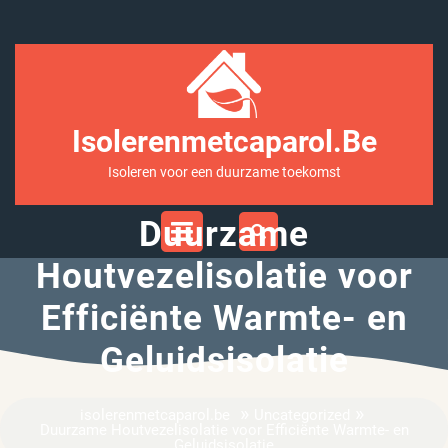
Ga
naar
inhoud
Isolerenmetcaparol.be
Isoleren voor een duurzame toekomst
Open
Duurzame
Menu
Houtvezelisolatie voor
Efficiënte Warmte- en
Geluidsisolatie
»
»
isolerenmetcaparol.be
Uncategorized
Duurzame Houtvezelisolatie voor Efficiënte Warmte- en
Geluidsisolatie