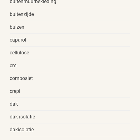
buitenmuurbekleding
buitenzijde
buizen
caparol
cellulose
cm
composiet
crepi
dak
dak isolatie
dakisolatie