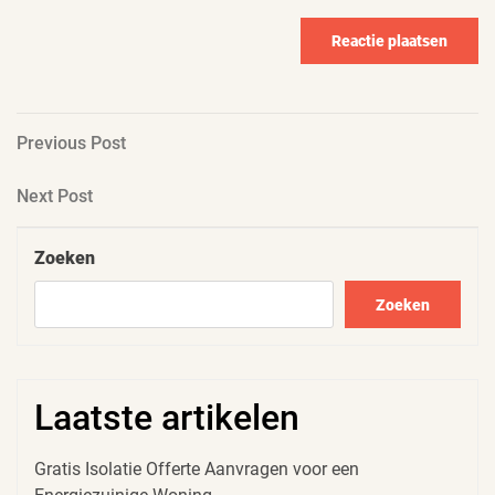
Berichtnavigatie
Previous
Previous Post
Post
Next
Next Post
Post
Zoeken
Zoeken
Laatste artikelen
Gratis Isolatie Offerte Aanvragen voor een