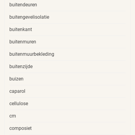
buitendeuren
buitengevelisolatie
buitenkant
buitenmuren
buitenmuurbekleding
buitenzijde
buizen
caparol
cellulose
cm
composiet