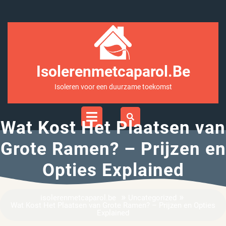
Ga
naar
inhoud
Isolerenmetcaparol.be
Isoleren voor een duurzame toekomst
Open
Menu
Wat Kost Het Plaatsen van
Grote Ramen? – Prijzen en
Opties Explained
»
»
isolerenmetcaparol.be
Uncategorized
Wat Kost Het Plaatsen van Grote Ramen? – Prijzen en Opties
Explained