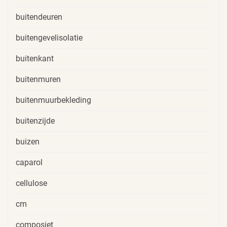
buitendeuren
buitengevelisolatie
buitenkant
buitenmuren
buitenmuurbekleding
buitenzijde
buizen
caparol
cellulose
cm
composiet