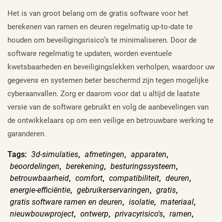
Het is van groot belang om de gratis software voor het
berekenen van ramen en deuren regelmatig up-to-date te
houden om beveiligingsrisico’s te minimaliseren. Door de
software regelmatig te updaten, worden eventuele
kwetsbaarheden en beveiligingslekken verholpen, waardoor uw
gegevens en systemen beter beschermd zijn tegen mogelijke
cyberaanvallen. Zorg er daarom voor dat u altijd de laatste
versie van de software gebruikt en volg de aanbevelingen van
de ontwikkelaars op om een veilige en betrouwbare werking te
garanderen.
Tags:
3d-simulaties
,
afmetingen
,
apparaten
,
beoordelingen
,
berekening
,
besturingssysteem
,
betrouwbaarheid
,
comfort
,
compatibiliteit
,
deuren
,
energie-efficiëntie
,
gebruikerservaringen
,
gratis
,
gratis software ramen en deuren
,
isolatie
,
materiaal
,
nieuwbouwproject
,
ontwerp
,
privacyrisico's
,
ramen
,