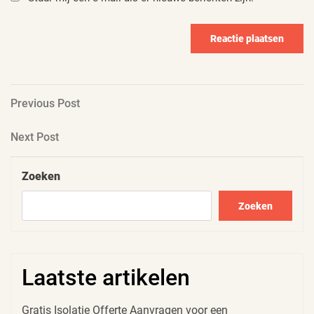
Berichtnavigatie
Previous
Previous Post
Post
Next
Next Post
Post
Zoeken
Zoeken
Laatste artikelen
Gratis Isolatie Offerte Aanvragen voor een