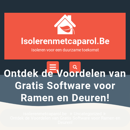
Ga
naar
inhoud
Isolerenmetcaparol.be
Isoleren voor een duurzame toekomst
Open
Menu
Ontdek de Voordelen van
Gratis Software voor
Ramen en Deuren!
»
»
isolerenmetcaparol.be
Uncategorized
Ontdek de Voordelen van Gratis Software voor Ramen en
Deuren!