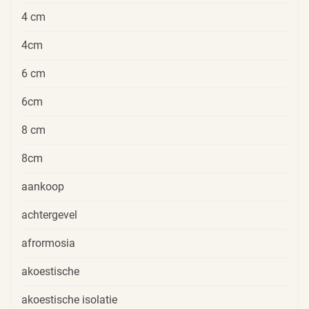
4 cm
4cm
6 cm
6cm
8 cm
8cm
aankoop
achtergevel
afrormosia
akoestische
akoestische isolatie