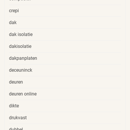
crepi
dak
dak isolatie
dakisolatie
dakpanplaten
deceuninck
deuren
deuren online
dikte
drukvast
dubbel