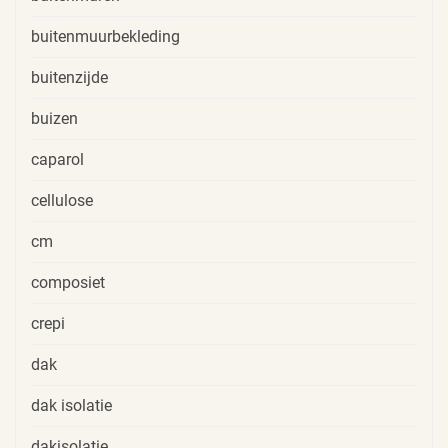
buitenmuurbekleding
buitenzijde
buizen
caparol
cellulose
cm
composiet
crepi
dak
dak isolatie
dakisolatie