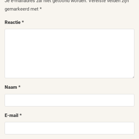
Je e-mailadres zal niet getoond worden.
Vereiste velden zijn
gemarkeerd met
*
Reactie
*
Naam
*
E-mail
*