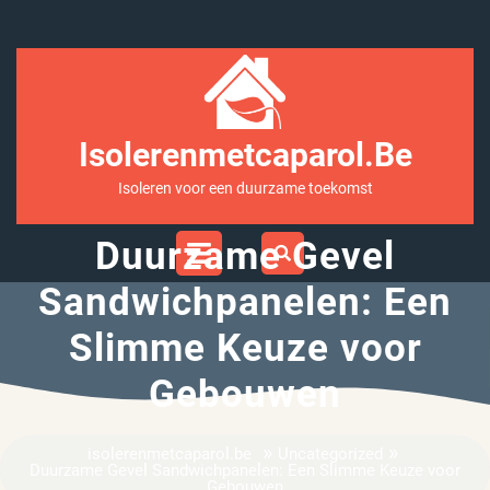
Ga
naar
inhoud
Isolerenmetcaparol.be
Isoleren voor een duurzame toekomst
Open
Duurzame Gevel
Menu
Sandwichpanelen: Een
Slimme Keuze voor
Gebouwen
»
»
isolerenmetcaparol.be
Uncategorized
Duurzame Gevel Sandwichpanelen: Een Slimme Keuze voor
Gebouwen