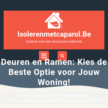
Ga
naar
inhoud
Isolerenmetcaparol.be
Isoleren voor een duurzame toekomst
Open
Menu
Deuren en Ramen: Kies de
Beste Optie voor Jouw
Woning!
»
»
isolerenmetcaparol.be
Uncategorized
Deuren en Ramen: Kies de Beste Optie voor Jouw Woning!