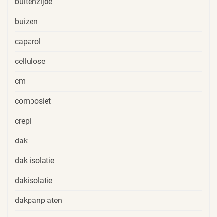
buitenzijde
buizen
caparol
cellulose
cm
composiet
crepi
dak
dak isolatie
dakisolatie
dakpanplaten