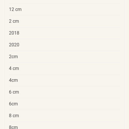
12 cm
2 cm
2018
2020
2cm
4 cm
4cm
6 cm
6cm
8 cm
8cm