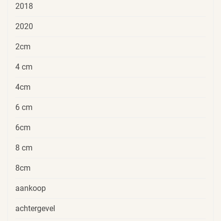
2018
2020
2cm
4 cm
4cm
6 cm
6cm
8 cm
8cm
aankoop
achtergevel