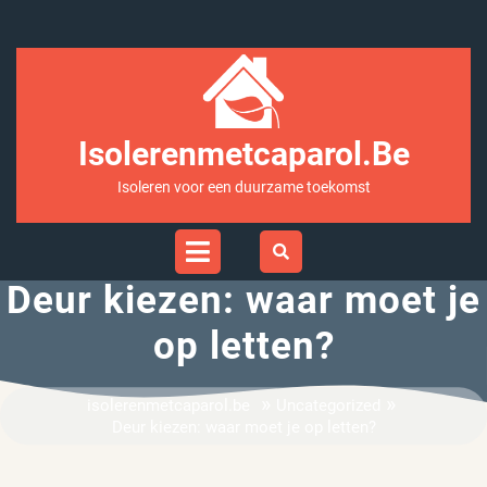
Ga
naar
inhoud
Isolerenmetcaparol.be
Isoleren voor een duurzame toekomst
Open
Menu
Deur kiezen: waar moet je
op letten?
»
»
isolerenmetcaparol.be
Uncategorized
Deur kiezen: waar moet je op letten?