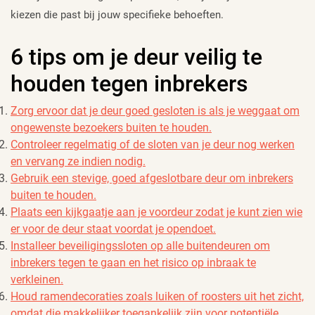
kiezen die past bij jouw specifieke behoeften.
6 tips om je deur veilig te
houden tegen inbrekers
Zorg ervoor dat je deur goed gesloten is als je weggaat om
ongewenste bezoekers buiten te houden.
Controleer regelmatig of de sloten van je deur nog werken
en vervang ze indien nodig.
Gebruik een stevige, goed afgeslotbare deur om inbrekers
buiten te houden.
Plaats een kijkgaatje aan je voordeur zodat je kunt zien wie
er voor de deur staat voordat je opendoet.
Installeer beveiligingssloten op alle buitendeuren om
inbrekers tegen te gaan en het risico op inbraak te
verkleinen.
Houd ramendecoraties zoals luiken of roosters uit het zicht,
omdat die makkelijker toegankelijk zijn voor potentiële