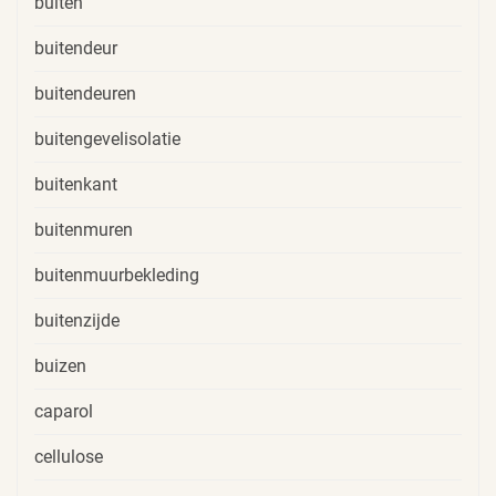
buiten
buitendeur
buitendeuren
buitengevelisolatie
buitenkant
buitenmuren
buitenmuurbekleding
buitenzijde
buizen
caparol
cellulose