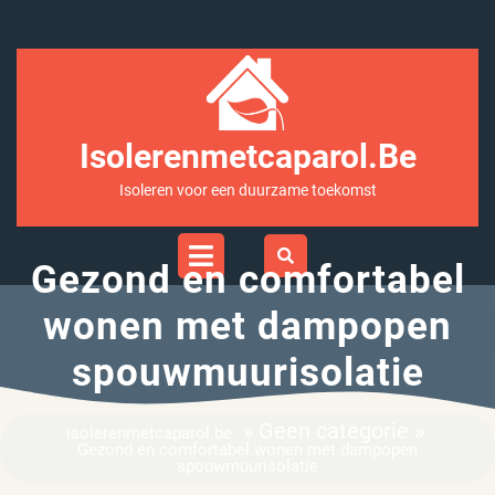
Ga
naar
inhoud
Isolerenmetcaparol.be
Isoleren voor een duurzame toekomst
Open
Menu
Gezond en comfortabel
wonen met dampopen
spouwmuurisolatie
» Geen categorie »
isolerenmetcaparol.be
Gezond en comfortabel wonen met dampopen
spouwmuurisolatie