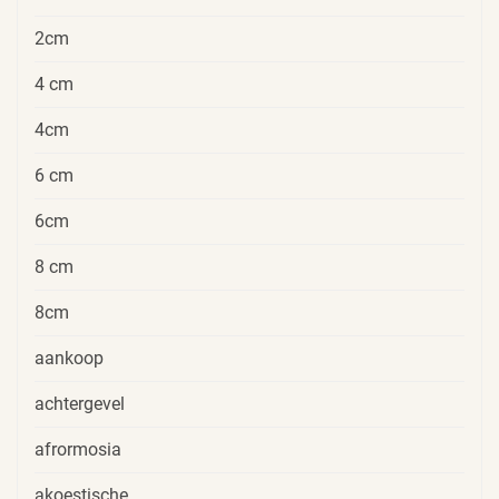
2cm
4 cm
4cm
6 cm
6cm
8 cm
8cm
aankoop
achtergevel
afrormosia
akoestische