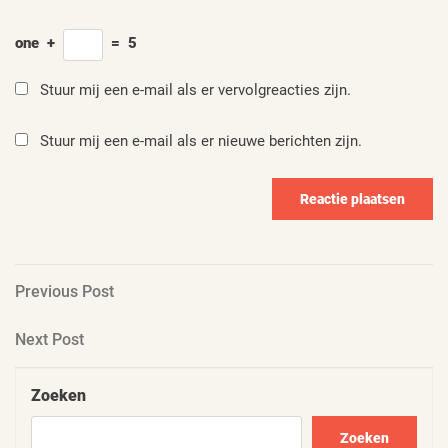
one
+
=
5
Stuur mij een e-mail als er vervolgreacties zijn.
Stuur mij een e-mail als er nieuwe berichten zijn.
Berichtnavigatie
Previous
Previous Post
Post
Next
Next Post
Post
Zoeken
Zoeken