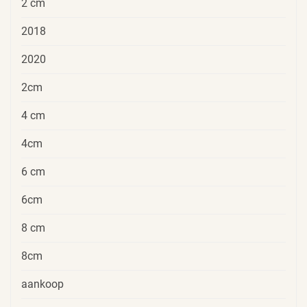
2 cm
2018
2020
2cm
4 cm
4cm
6 cm
6cm
8 cm
8cm
aankoop