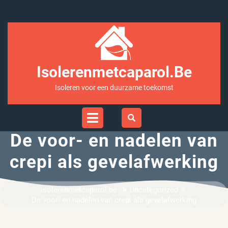
Ga
naar
inhoud
Isolerenmetcaparol.be
Isoleren voor een duurzame toekomst
Open
Menu
De voor- en nadelen van
crepi als gevelafwerking
»
»
isolerenmetcaparol.be
Uncategorized
De voor- en nadelen van crepi als gevelafwerking