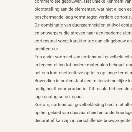
commerciële gebouwen. Het unieke kenmerk van co
blootstelling aan de elementen, wat niet alleen e
beschermende laag vormt tegen verdere corrosie.
De combinatie van duurzaamheid en stijlvol desig
en ontwerpers die streven naar een moderne uitst
cortenstaal voegt karakter toe aan elk gebouw en 
architectuur.
Een ander voordeel van cortenstaal gevelbekledin
In tegenstelling tot andere materialen behoudt cor
het een kosteneffectieve optie is op lange termijn
Bovendien is cortenstaal een milieuvriendelijke k
nodig heeft voor productie. Dit maakt het een du
lage ecologische impact.
Kortom, cortenstaal gevelbekleding biedt niet al
op het gebied van duurzaamheid en onderhoudsgem
decoratief kan zijn in verschillende bouwprojecte