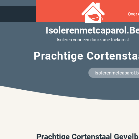
Ga
naar
Over 
inhoud
Isolerenmetcaparol.b
Isoleren voor een duurzame toekomst
Prachtige Cortensta
isolerenmetcaparol.b
Prachtige Cortenstaal Gevelb