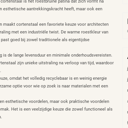
rtenstaal is het roestbruine patina dat zich vormt na
en esthetische aantrekkingskracht heeft, maar ook een
n maakt cortenstaal een favoriete keuze voor architecten
raling met een industriële twist. De warme roestkleur van
past goed bij zowel traditionele als eigentijdse
g is de lange levensduur en minimale onderhoudsvereisten.
tenstaal zijn unieke uitstraling na verloop van tijd, waardoor
.
euze, omdat het volledig recyclebaar is en weinig energie
urzame optie voor wie op zoek is naar materialen met een
leen esthetische voordelen, maar ook praktische voordelen
ak. Het is een veelzijdige keuze die zowel functioneel als
n.