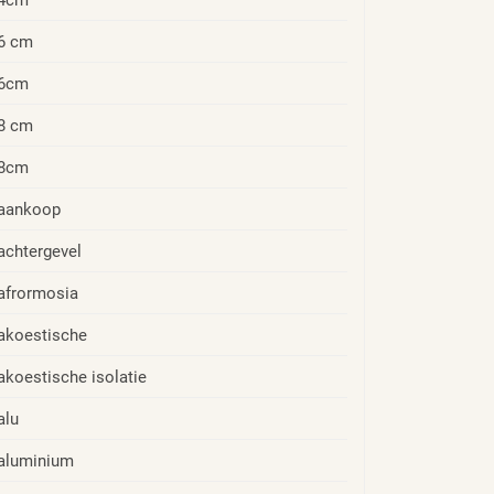
6 cm
6cm
8 cm
8cm
aankoop
achtergevel
afrormosia
akoestische
akoestische isolatie
alu
aluminium