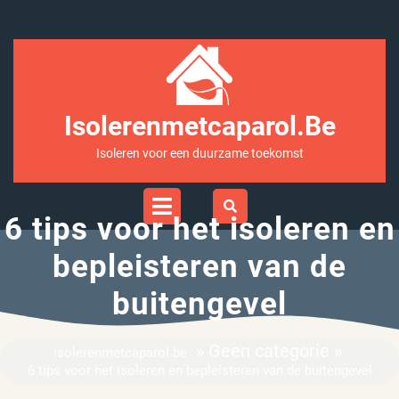
Ga
naar
inhoud
Isolerenmetcaparol.be
Isoleren voor een duurzame toekomst
Open
Menu
6 tips voor het isoleren en
bepleisteren van de
buitengevel
» Geen categorie »
isolerenmetcaparol.be
6 tips voor het isoleren en bepleisteren van de buitengevel