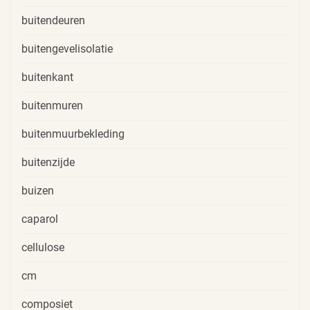
buitendeuren
buitengevelisolatie
buitenkant
buitenmuren
buitenmuurbekleding
buitenzijde
buizen
caparol
cellulose
cm
composiet