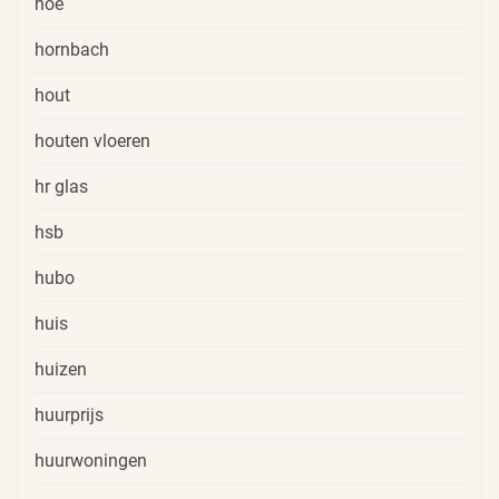
hoe
hornbach
hout
houten vloeren
hr glas
hsb
hubo
huis
huizen
huurprijs
huurwoningen