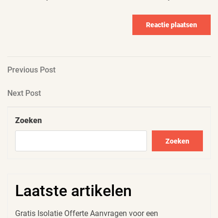
Berichtnavigatie
Previous
Previous Post
Post
Next
Next Post
Post
Zoeken
Zoeken
Laatste artikelen
Gratis Isolatie Offerte Aanvragen voor een