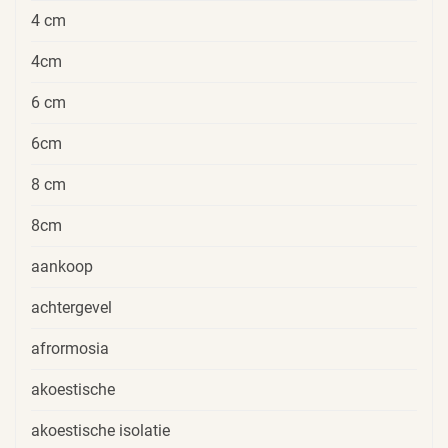
4 cm
4cm
6 cm
6cm
8 cm
8cm
aankoop
achtergevel
afrormosia
akoestische
akoestische isolatie