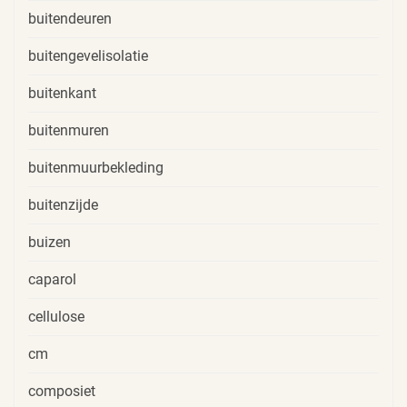
buitendeuren
buitengevelisolatie
buitenkant
buitenmuren
buitenmuurbekleding
buitenzijde
buizen
caparol
cellulose
cm
composiet