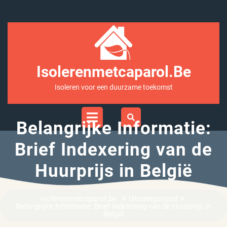
Ga
naar
inhoud
Isolerenmetcaparol.be
Isoleren voor een duurzame toekomst
Open
Menu
Belangrijke Informatie:
Brief Indexering van de
Huurprijs in België
»
»
isolerenmetcaparol.be
Uncategorized
Belangrijke Informatie: Brief Indexering van de Huurprijs in
België