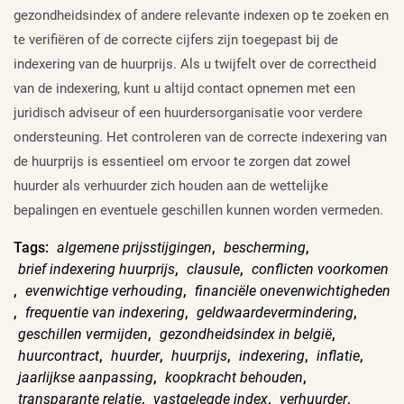
gezondheidsindex of andere relevante indexen op te zoeken en
te verifiëren of de correcte cijfers zijn toegepast bij de
indexering van de huurprijs. Als u twijfelt over de correctheid
van de indexering, kunt u altijd contact opnemen met een
juridisch adviseur of een huurdersorganisatie voor verdere
ondersteuning. Het controleren van de correcte indexering van
de huurprijs is essentieel om ervoor te zorgen dat zowel
huurder als verhuurder zich houden aan de wettelijke
bepalingen en eventuele geschillen kunnen worden vermeden.
Tags:
algemene prijsstijgingen
,
bescherming
,
brief indexering huurprijs
,
clausule
,
conflicten voorkomen
,
evenwichtige verhouding
,
financiële onevenwichtigheden
,
frequentie van indexering
,
geldwaardevermindering
,
geschillen vermijden
,
gezondheidsindex in belgië
,
huurcontract
,
huurder
,
huurprijs
,
indexering
,
inflatie
,
jaarlijkse aanpassing
,
koopkracht behouden
,
transparante relatie
,
vastgelegde index
,
verhuurder
,