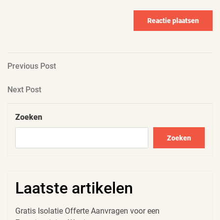
Berichtnavigatie
Previous
Previous Post
Post
Next
Next Post
Post
Zoeken
Zoeken
Laatste artikelen
Gratis Isolatie Offerte Aanvragen voor een