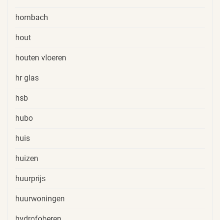
hornbach
hout
houten vloeren
hr glas
hsb
hubo
huis
huizen
huurprijs
huurwoningen
hydrofoberen