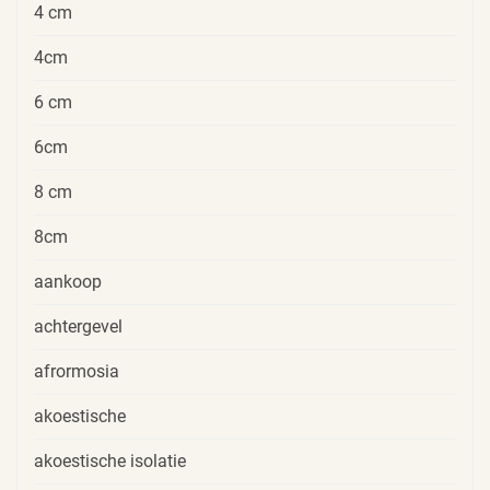
4 cm
4cm
6 cm
6cm
8 cm
8cm
aankoop
achtergevel
afrormosia
akoestische
akoestische isolatie