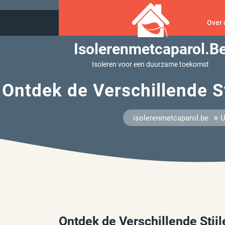
Ga
naar
Over 
inhoud
Isolerenmetcaparol.b
Isoleren voor een duurzame toekomst
Ontdek de Verschillende S
»
isolerenmetcaparol.be
U
Ontdek de Verschillende Sti