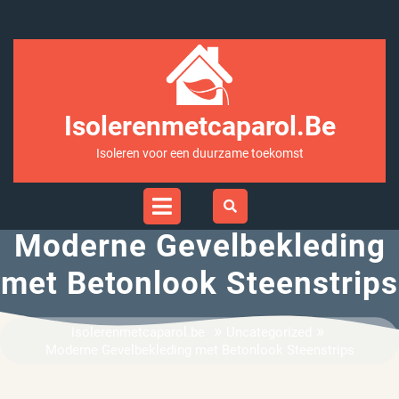
Ga
naar
inhoud
Isolerenmetcaparol.be
Isoleren voor een duurzame toekomst
Open
Menu
Moderne Gevelbekleding
met Betonlook Steenstrips
»
»
isolerenmetcaparol.be
Uncategorized
Moderne Gevelbekleding met Betonlook Steenstrips