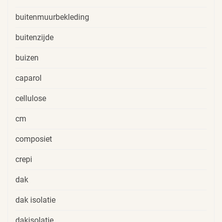
buitenmuurbekleding
buitenzijde
buizen
caparol
cellulose
cm
composiet
crepi
dak
dak isolatie
dakisolatie