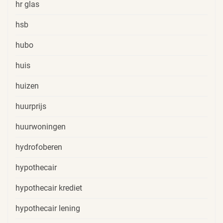
hr glas
hsb
hubo
huis
huizen
huurprijs
huurwoningen
hydrofoberen
hypothecair
hypothecair krediet
hypothecair lening