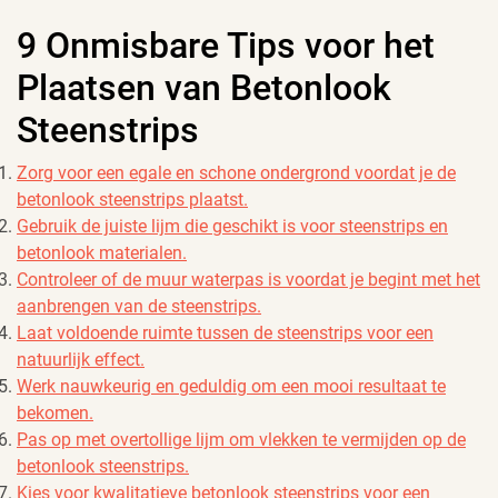
9 Onmisbare Tips voor het
Plaatsen van Betonlook
Steenstrips
Zorg voor een egale en schone ondergrond voordat je de
betonlook steenstrips plaatst.
Gebruik de juiste lijm die geschikt is voor steenstrips en
betonlook materialen.
Controleer of de muur waterpas is voordat je begint met het
aanbrengen van de steenstrips.
Laat voldoende ruimte tussen de steenstrips voor een
natuurlijk effect.
Werk nauwkeurig en geduldig om een mooi resultaat te
bekomen.
Pas op met overtollige lijm om vlekken te vermijden op de
betonlook steenstrips.
Kies voor kwalitatieve betonlook steenstrips voor een