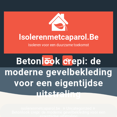
Ga
naar
inhoud
Isolerenmetcaparol.be
Isoleren voor een duurzame toekomst
Open
Betonlook crepi: de
Menu
moderne gevelbekleding
voor een eigentijdse
uitstraling
»
»
isolerenmetcaparol.be
Uncategorized
Betonlook crepi: de moderne gevelbekleding voor een
eigentijdse uitstraling