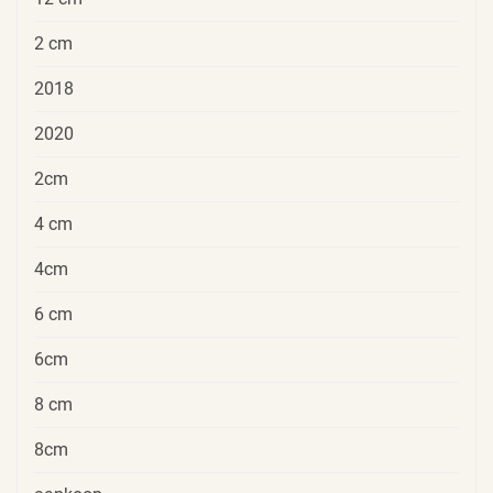
2 cm
2018
2020
2cm
4 cm
4cm
6 cm
6cm
8 cm
8cm