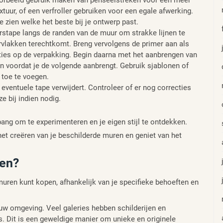
voorbeeld gebruik maken van penseelstreken voor een meer
xtuur, of een verfroller gebruiken voor een egale afwerking.
 zien welke het beste bij je ontwerp past.
rstape langs de randen van de muur om strakke lijnen te
rvlakken terechtkomt. Breng vervolgens de primer aan als
cties op de verpakking. Begin daarna met het aanbrengen van
gen voordat je de volgende aanbrengt. Gebruik sjablonen of
 toe te voegen.
 eventuele tape verwijdert. Controleer of er nog correcties
 bij indien nodig.
ang om te experimenteren en je eigen stijl te ontdekken.
 het creëren van je beschilderde muren en geniet van het
pen?
 muren kunt kopen, afhankelijk van je specifieke behoeften en
ouw omgeving. Veel galeries hebben schilderijen en
. Dit is een geweldige manier om unieke en originele