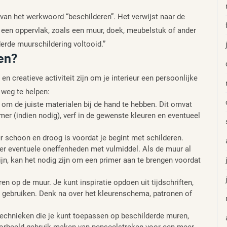
jd van het werkwoord “beschilderen”. Het verwijst naar de
p een oppervlak, zoals een muur, doek, meubelstuk of ander
derde muurschildering voltooid.”
en?
 creatieve activiteit zijn om je interieur een persoonlijke
 weg te helpen:
k om de juiste materialen bij de hand te hebben. Dit omvat
imer (indien nodig), verf in de gewenste kleuren en eventueel
 schoon en droog is voordat je begint met schilderen.
reer eventuele oneffenheden met vulmiddel. Als de muur al
zijn, kan het nodig zijn om een primer aan te brengen voordat
n op de muur. Je kunt inspiratie opdoen uit tijdschriften,
 te gebruiken. Denk na over het kleurenschema, patronen of
rtechnieken die je kunt toepassen op beschilderde muren,