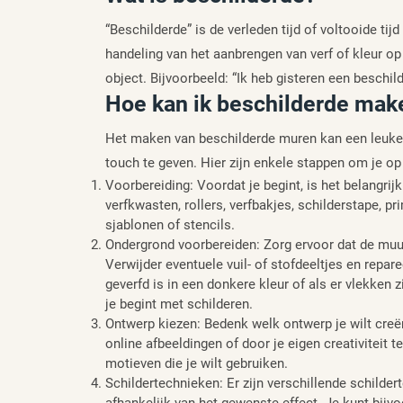
“Beschilderde” is de verleden tijd of voltooide ti
handeling van het aanbrengen van verf of kleur o
object. Bijvoorbeeld: “Ik heb gisteren een beschil
Hoe kan ik beschilderde mak
Het maken van beschilderde muren kan een leuke en
touch te geven. Hier zijn enkele stappen om je op
Voorbereiding: Voordat je begint, is het belangrij
verfkwasten, rollers, verfbakjes, schilderstape, pr
sjablonen of stencils.
Ondergrond voorbereiden: Zorg ervoor dat de muur
Verwijder eventuele vuil- of stofdeeltjes en repa
geverfd is in een donkere kleur of als er vlekken 
je begint met schilderen.
Ontwerp kiezen: Bedenk welk ontwerp je wilt creëre
online afbeeldingen of door je eigen creativiteit
motieven die je wilt gebruiken.
Schildertechnieken: Er zijn verschillende schilde