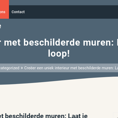
ons
Contact
e
 met beschilderde muren: La
loop!
»
ategorized
Creëer een uniek interieur met beschilderde muren: Laat
et beschilderde muren: Laat je