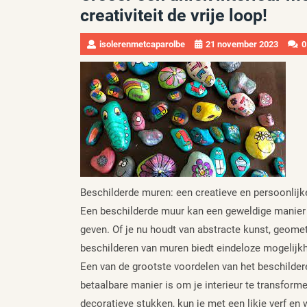
creativiteit de vrije loop!
isolerenmetcaparolbe
21 november 2023
0
Beschilderde muren: een creatieve en persoonlijke
Een beschilderde muur kan een geweldige manier zi
geven. Of je nu houdt van abstracte kunst, geome
beschilderen van muren biedt eindeloze mogelijkhed
Een van de grootste voordelen van het beschildere
betaalbare manier is om je interieur te transforme
decoratieve stukken, kun je met een likje verf en 