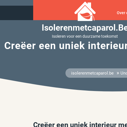
Ga
naar
Over 
inhoud
Isolerenmetcaparol.b
Isoleren voor een duurzame toekomst
Creëer een uniek interieur
»
isolerenmetcaparol.be
Unc
Creëer een uniek interieur m