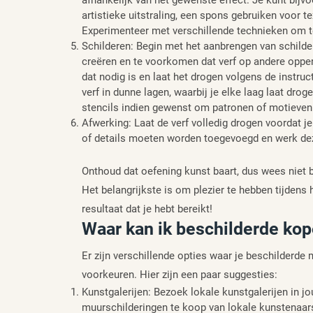
afhankelijk van het gewenste effect. Je kunt bij
artistieke uitstraling, een spons gebruiken voor te
Experimenteer met verschillende technieken om te
Schilderen: Begin met het aanbrengen van schilde
creëren en te voorkomen dat verf op andere oppe
dat nodig is en laat het drogen volgens de instru
verf in dunne lagen, waarbij je elke laag laat dro
stencils indien gewenst om patronen of motieven
Afwerking: Laat de verf volledig drogen voordat je
of details moeten worden toegevoegd en werk deze
Onthoud dat oefening kunst baart, dus wees niet b
Het belangrijkste is om plezier te hebben tijdens
resultaat dat je hebt bereikt!
Waar kan ik beschilderde ko
Er zijn verschillende opties waar je beschilderde
voorkeuren. Hier zijn een paar suggesties:
Kunstgalerijen: Bezoek lokale kunstgalerijen in j
muurschilderingen te koop van lokale kunstenaars