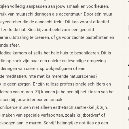
stijlen volledig aanpassen aan jouw smaak en voorkeuren.
ebruik van muurschilderingen als accentmuur. Door één muur
 eyecatcher die de aandacht trekt. Dit kan vooral effectief
 zelfs de hal. Kies bijvoorbeeld voor een gedurfd
ne uitstraling te creëren, of ga voor zachte pasteltinten en
nde sfeer.
ige kamers of zelfs het hele huis te beschilderen. Dit is
n die op zoek zijn naar een unieke en levendige omgeving.
eringen van dieren, sprookjesfiguren of een
ende meditatieruimte met kalmerende natuurscènes?
 je geen zorgen. Er zijn talloze professionele schilders en
lderen van muren. Zij kunnen je helpen bij het kiezen van het
assen bij jouw interieur en smaak.
childerde muren niet alleen esthetisch aantrekkelijk zijn,
 maken van speciale verfsoorten, zoals krijtbordverf of
voegen aan je muren. Schrijf belangrijke notities op een