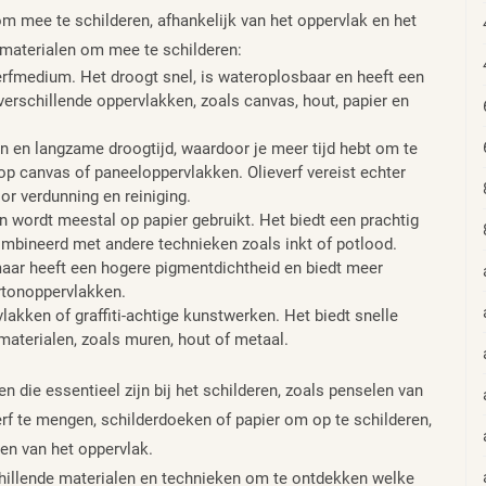
 om mee te schilderen, afhankelijk van het oppervlak en het
e materialen om mee te schilderen:
 verfmedium. Het droogt snel, is wateroplosbaar en heeft een
erschillende oppervlakken, zoals canvas, hout, papier en
ren en langzame droogtijd, waardoor je meer tijd hebt om te
 op canvas of paneeloppervlakken. Olieverf vereist echter
oor verdunning en reiniging.
en wordt meestal op papier gebruikt. Het biedt een prachtig
ombineerd met andere technieken zoals inkt of potlood.
 maar heeft een hogere pigmentdichtheid en biedt meer
rtonoppervlakken.
lakken of graffiti-achtige kunstwerken. Het biedt snelle
materialen, zoals muren, hout of metaal.
n die essentieel zijn bij het schilderen, zoals penselen van
rf te mengen, schilderdoeken of papier om op te schilderen,
en van het oppervlak.
chillende materialen en technieken om te ontdekken welke