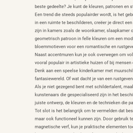
beste gedeelte? Je kunt de kleuren, patronen en 
Een trend die steeds populairder wordt, is het g
in een ruimte te beschilderen, creëer je direct een
zijn in kamers zoals de woonkamer, slaapkamer of
geometrisch patroon in felle kleuren om een moder
bloemmotieven voor een romantische en rustgeve
Naast accentmuren kun je ook overwegen om volled
vooral populair in artistieke huizen of bij mense
Denk aan een speelse kinderkamer met muurschild
fantasiewereld. Of wat dacht je van een rustgev
Als je niet gezegend bent met schildertalent, maak
kunstenaars die gespecialiseerd zijn in het beschi
juiste ontwerp, de kleuren en de technieken die p
Tot slot is het belangrijk om te vermelden dat bes
maar ook functioneel kunnen zijn. Door gebruik te
magnetische verf, kun je praktische elementen toe