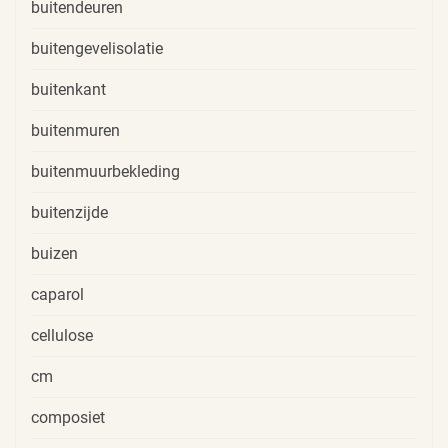
buitendeuren
buitengevelisolatie
buitenkant
buitenmuren
buitenmuurbekleding
buitenzijde
buizen
caparol
cellulose
cm
composiet