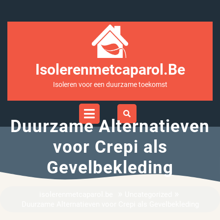
Ga
naar
inhoud
Isolerenmetcaparol.be
Isoleren voor een duurzame toekomst
Open
Menu
Duurzame Alternatieven
voor Crepi als
Gevelbekleding
»
»
isolerenmetcaparol.be
Uncategorized
Duurzame Alternatieven voor Crepi als Gevelbekleding