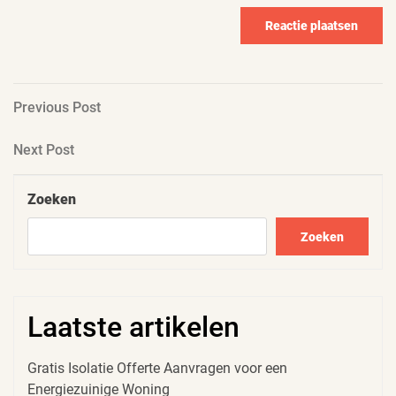
Berichtnavigatie
Previous
Previous Post
Post
Next
Next Post
Post
Zoeken
Zoeken
Laatste artikelen
Gratis Isolatie Offerte Aanvragen voor een
Energiezuinige Woning