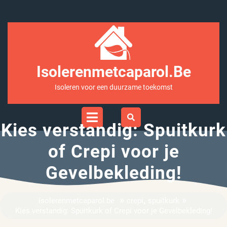
Ga
naar
inhoud
Isolerenmetcaparol.be
Isoleren voor een duurzame toekomst
Open
Menu
Kies verstandig: Spuitkurk
of Crepi voor je
Gevelbekleding!
»
,
»
isolerenmetcaparol.be
crepi
spuitkurk
Kies verstandig: Spuitkurk of Crepi voor je Gevelbekleding!