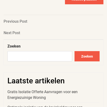
Berichtnavigatie
Previous
Previous Post
Post
Next
Next Post
Post
Zoeken
Zoeken
Laatste artikelen
Gratis Isolatie Offerte Aanvragen voor een
Energiezuinige Woning