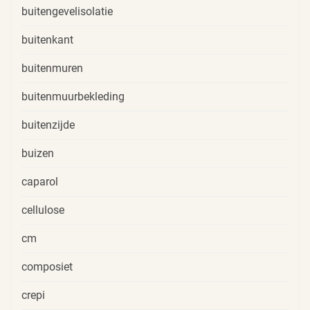
buitengevelisolatie
buitenkant
buitenmuren
buitenmuurbekleding
buitenzijde
buizen
caparol
cellulose
cm
composiet
crepi