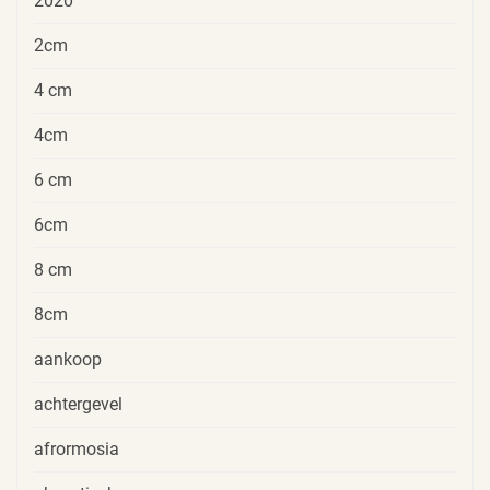
2020
2cm
4 cm
4cm
6 cm
6cm
8 cm
8cm
aankoop
achtergevel
afrormosia