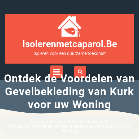
Ga
naar
inhoud
Isolerenmetcaparol.be
Isoleren voor een duurzame toekomst
Open
Menu
Ontdek de Voordelen van
Gevelbekleding van Kurk
voor uw Woning
»
»
isolerenmetcaparol.be
spuitkurk
Ontdek de Voordelen van Gevelbekleding van Kurk voor uw
Woning