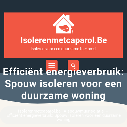
Ga
naar
inhoud
Isolerenmetcaparol.be
Isoleren voor een duurzame toekomst
Open
Menu
Efficiënt energieverbruik:
Spouw isoleren voor een
duurzame woning
»
»
isolerenmetcaparol.be
spouwmuurisolatie
Efficiënt energieverbruik: Spouw isoleren voor een duurzame
woning