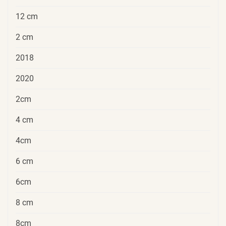
12 cm
2 cm
2018
2020
2cm
4 cm
4cm
6 cm
6cm
8 cm
8cm