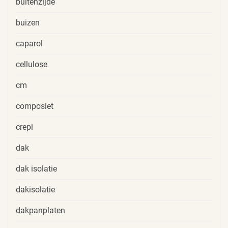
buitenzijde
buizen
caparol
cellulose
cm
composiet
crepi
dak
dak isolatie
dakisolatie
dakpanplaten