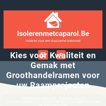
Ga
naar
inhoud
Isolerenmetcaparol.be
Isoleren voor een duurzame toekomst
Open
Kies voor Kwaliteit en
Menu
Gemak met
Groothandelramen voor
uw Raamprojecten
»
,
»
isolerenmetcaparol.be
deuren
pvc
Kies voor Kwaliteit en Gemak met Groothandelramen voor
uw Raamprojecten