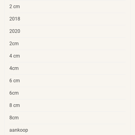
2 cm
2018
2020
2cm
4 cm
4cm
6 cm
6cm
8 cm
8cm
aankoop