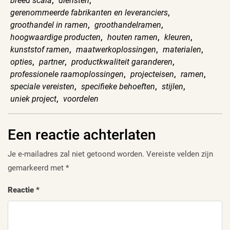
breed scala
,
diensten
,
gerenommeerde fabrikanten en leveranciers
,
groothandel in ramen
,
groothandelramen
,
hoogwaardige producten
,
houten ramen
,
kleuren
,
kunststof ramen
,
maatwerkoplossingen
,
materialen
,
opties
,
partner
,
productkwaliteit garanderen
,
professionele raamoplossingen
,
projecteisen
,
ramen
,
speciale vereisten
,
specifieke behoeften
,
stijlen
,
uniek project
,
voordelen
Een reactie achterlaten
Je e-mailadres zal niet getoond worden.
Vereiste velden zijn
gemarkeerd met
*
Reactie
*