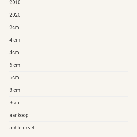
2018
2020
2cm
4 cm
4cm
6 cm
6cm
8 cm
8cm
aankoop
achtergevel