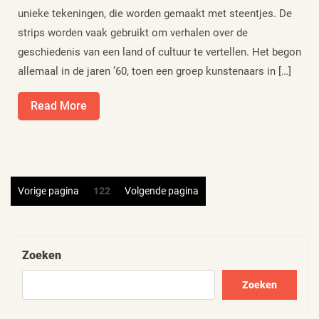
unieke tekeningen, die worden gemaakt met steentjes. De
strips worden vaak gebruikt om verhalen over de
geschiedenis van een land of cultuur te vertellen. Het begon
allemaal in de jaren ’60, toen een groep kunstenaars in […]
Read
Read More
More
Berichten
Pagina
Vorige pagina
122
Volgende pagina
paginering
Zoeken
Zoeken