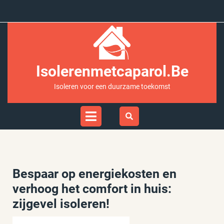
Ga
naar
inhoud
Isolerenmetcaparol.be
Isoleren voor een duurzame toekomst
Open
Menu
Bespaar op energiekosten en
verhoog het comfort in huis:
zijgevel isoleren!