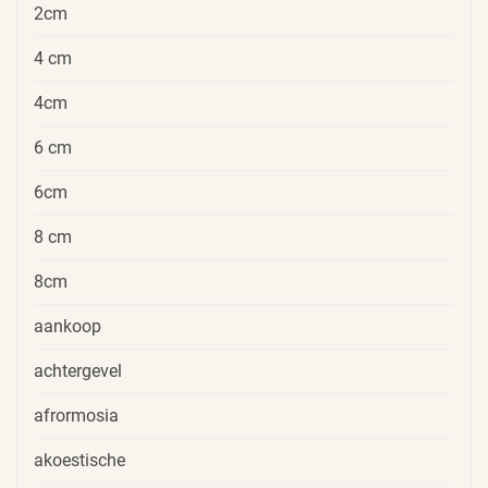
2cm
4 cm
4cm
6 cm
6cm
8 cm
8cm
aankoop
achtergevel
afrormosia
akoestische