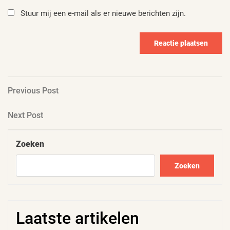
Stuur mij een e-mail als er nieuwe berichten zijn.
Berichtnavigatie
Previous
Previous Post
Post
Next
Next Post
Post
Zoeken
Zoeken
Laatste artikelen