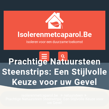
Ga
naar
inhoud
Isolerenmetcaparol.be
Isoleren voor een duurzame toekomst
Open
Menu
Prachtige Natuursteen
Steenstrips: Een Stijlvolle
Keuze voor uw Gevel
»
»
isolerenmetcaparol.be
natuursteen
Prachtige Natuursteen Steenstrips: Een Stijlvolle Keuze voor
uw Gevel