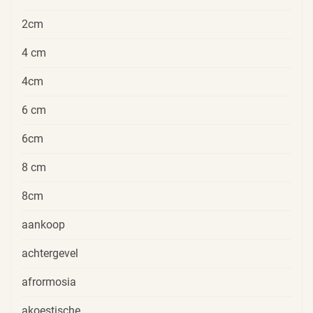
2cm
4 cm
4cm
6 cm
6cm
8 cm
8cm
aankoop
achtergevel
afrormosia
akoestische