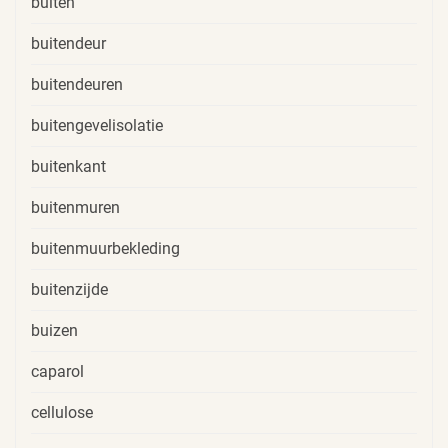
buiten
buitendeur
buitendeuren
buitengevelisolatie
buitenkant
buitenmuren
buitenmuurbekleding
buitenzijde
buizen
caparol
cellulose