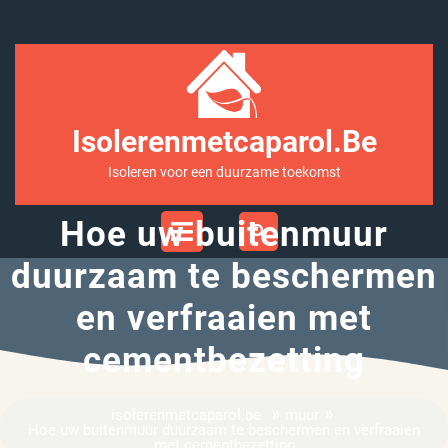
Ga
naar
inhoud
Isolerenmetcaparol.be
Isoleren voor een duurzame toekomst
Open
Hoe uw buitenmuur
Menu
duurzaam te beschermen
en verfraaien met
cementbezetting
»
»
isolerenmetcaparol.be
muur
Hoe uw buitenmuur duurzaam te beschermen en verfraaien
met cementbezetting