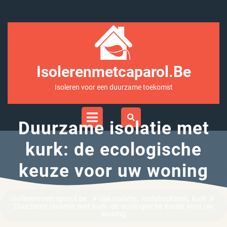
Ga
naar
inhoud
Isolerenmetcaparol.be
Isoleren voor een duurzame toekomst
Open
Menu
Duurzame isolatie met
kurk: de ecologische
keuze voor uw woning
»
,
,
»
isolerenmetcaparol.be
dakisolatie
isolatieplaten
kurk
Duurzame isolatie met kurk: de ecologische keuze voor uw
woning