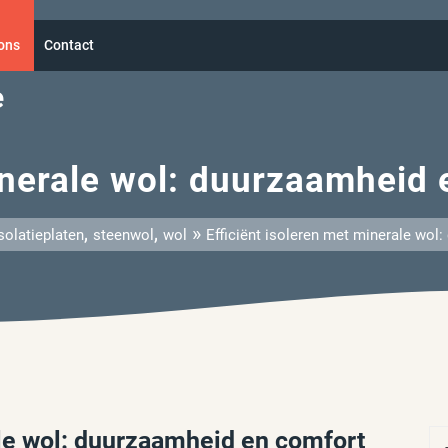
ons
Contact
e
minerale wol: duurzaamheid
,
,
»
solatieplaten
steenwol
wol
Efficiënt isoleren met minerale wo
ale wol: duurzaamheid en comfort