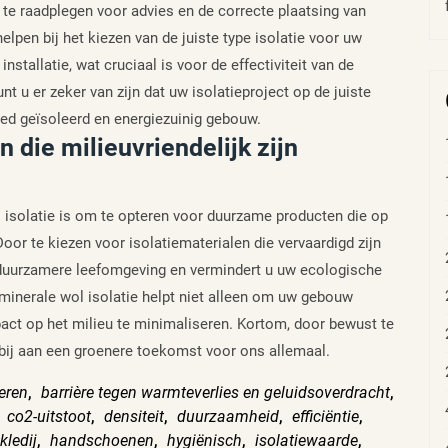
 te raadplegen voor advies en de correcte plaatsing van
lpen bij het kiezen van de juiste type isolatie voor uw
stallatie, wat cruciaal is voor de effectiviteit van de
nt u er zeker van zijn dat uw isolatieproject op de juiste
oed geïsoleerd en energiezuinig gebouw.
 die milieuvriendelijk zijn
ol isolatie is om te opteren voor duurzame producten die op
oor te kiezen voor isolatiematerialen die vervaardigd zijn
n duurzamere leefomgeving en vermindert u uw ecologische
 minerale wol isolatie helpt niet alleen om uw gebouw
act op het milieu te minimaliseren. Kortom, door bewust te
bij aan een groenere toekomst voor ons allemaal.
eren
,
barrière tegen warmteverlies en geluidsoverdracht
,
,
co2-uitstoot
,
densiteit
,
duurzaamheid
,
efficiëntie
,
kledij
,
handschoenen
,
hygiënisch
,
isolatiewaarde
,