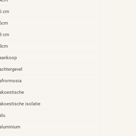
6 cm
6cm
8 cm
8cm
aankoop
achtergevel
afrormosia
akoestische
akoestische isolatie
alu
aluminium