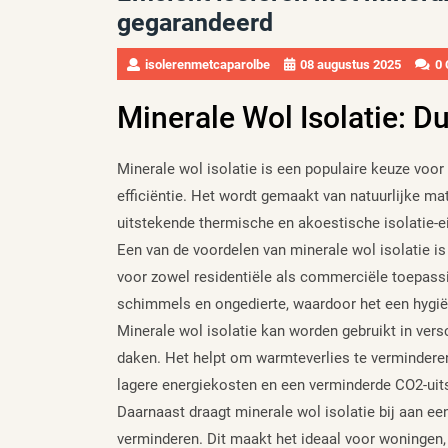
gegarandeerd
isolerenmetcaparolbe
08 augustus 2025
0
Minerale Wol Isolatie: D
Minerale wol isolatie is een populaire keuze voo
efficiëntie. Het wordt gemaakt van natuurlijke ma
uitstekende thermische en akoestische isolatie-
Een van de voordelen van minerale wol isolatie is
voor zowel residentiële als commerciële toepass
schimmels en ongedierte, waardoor het een hygiën
Minerale wol isolatie kan worden gebruikt in vers
daken. Het helpt om warmteverlies te verminderen e
lagere energiekosten en een verminderde CO2-uit
Daarnaast draagt minerale wol isolatie bij aan e
verminderen. Dit maakt het ideaal voor woningen