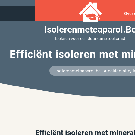
Ga
naar
Over 
inhoud
Isolerenmetcaparol.b
Isoleren voor een duurzame toekomst
Efficiënt isoleren met 
»
,
isolerenmetcaparol.be
dakisolatie
i
Efficiënt isoleren met miner