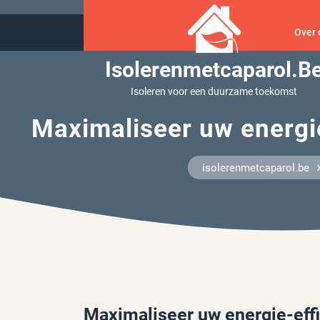
Ga
naar
Over 
inhoud
Isolerenmetcaparol.b
Isoleren voor een duurzame toekomst
Maximaliseer uw energie
isolerenmetcaparol.be
Maximaliseer uw energie-effic