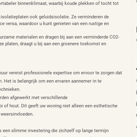
ortabeler binnenklimaat, waarbij koude plekken of tocht tot
 isolatieplaten ook geluidsisolatie. Ze verminderen de
ice versa, waardoor u kunt genieten van een rustige en
uurzame materialen en dragen bij aan een verminderde CO2-
ze platen, draagt u bij aan een groenere toekomst en
muur vereist professionele expertise om ervoor te zorgen dat
n. Het is belangrijk om een ervaren aannemer in te
technieken.
orden afgewerkt met verschillende
pi of hout. Dit geeft uw woning niet alleen een esthetische
 weersinvloeden.
s een slimme investering die zichzelf op lange termijn