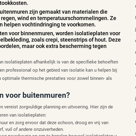
stookkosten.
buitenmuren zijn gemaakt van materialen die
ls regen, wind en temperatuurschommelingen. Ze
n helpen vochtindringing te voorkomen.
laten voor binnenmuren, worden isolatieplaten voor
bekleding, zoals crepi, steenstrips of hout. Deze
voordelen, maar ook extra bescherming tegen
n isolatieplaten afhankelijk is van de specifieke behoeften
en professional op het gebied van isolatie kan u helpen bij
n optimale thermische prestaties voor zowel binnen- als
ten voor buitenmuren?
n vereist zorgvuldige planning en uitvoering. Hier zijn de
eren van isolatieplaten:
uur en zorg ervoor dat deze schoon, droog en vrij van
f, vuil of andere onzuiverheden.
uur nauwkeurig op om te bepalen hoeveel isolatieplaten u