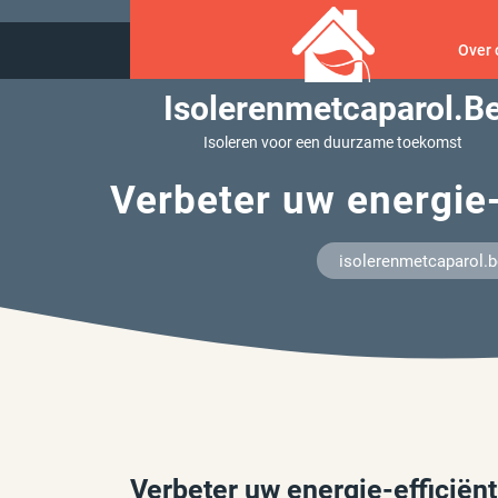
Ga
naar
Over 
inhoud
Isolerenmetcaparol.b
Isoleren voor een duurzame toekomst
Verbeter uw energie-
isolerenmetcaparol.b
Verbeter uw energie-efficiënt