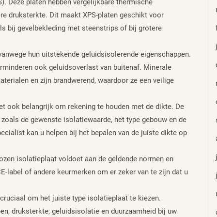
S). Deze platen hebben vergelijkbare thermische
e druksterkte. Dit maakt XPS-platen geschikt voor
ls bij gevelbekleding met steenstrips of bij grotere
 vanwege hun uitstekende geluidsisolerende eigenschappen.
erminderen ook geluidsoverlast van buitenaf. Minerale
aterialen en zijn brandwerend, waardoor ze een veilige
s het ook belangrijk om rekening te houden met de dikte. De
n, zoals de gewenste isolatiewaarde, het type gebouw en de
ecialist kan u helpen bij het bepalen van de juiste dikte op
ozen isolatieplaat voldoet aan de geldende normen en
 CE-label of andere keurmerken om er zeker van te zijn dat u
cruciaal om het juiste type isolatieplaat te kiezen.
, druksterkte, geluidsisolatie en duurzaamheid bij uw