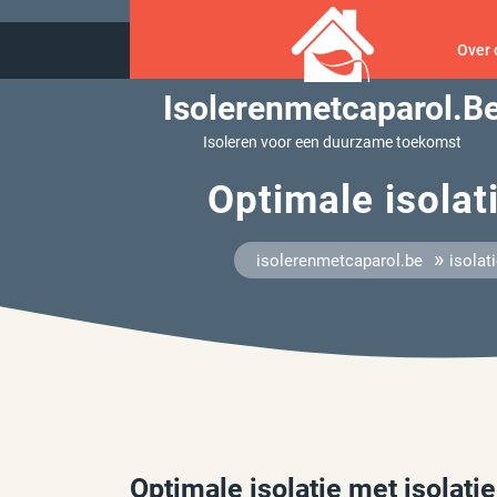
Ga
naar
Over 
inhoud
Isolerenmetcaparol.b
Isoleren voor een duurzame toekomst
Optimale isolat
»
isolerenmetcaparol.be
isolat
Optimale isolatie met isolat