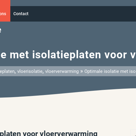
ons
Contact
e
ie met isolatieplaten voor
,
,
»
ieplaten
vloerisolatie
vloerverwarming
Optimale isolatie met iso
ieplaten voor vloerverwarming