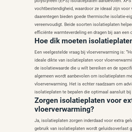
polystyreen (EPS) isolatieplaten aanbevolen. XPS
vochtbestendigheid, waardoor ze ideaal zijn voor
daarentegen bieden goede thermische isolatie-eige
vereenvoudigt. Beide soorten isolatieplaten help
efficiënte warmteverdeling en dragen bij aan een
Hoe dik moeten isolatieplate
Een veelgestelde vraag bij vloerverwarming is: “H
ideale dikte van isolatieplaten voor vloerverwarmi
de isolatiewaarde die u wilt bereiken en de spec
algemeen wordt aanbevolen om isolatieplaten m
vloerverwarming. Het is echter raadzaam om advie
isolatieplaten te bepalen die optimaal aansluit bi
Zorgen isolatieplaten voor ext
vloerverwarming?
Ja, isolatieplaten zorgen inderdaad voor extra ge
gebruik van isolatieplaten wordt geluidsoverlast