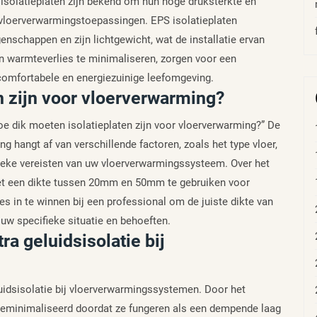
 isolatieplaten zijn bekend om hun hoge druksterkte en
 vloerverwarmingstoepassingen. EPS isolatieplaten
nschappen en zijn lichtgewicht, wat de installatie ervan
en warmteverlies te minimaliseren, zorgen voor een
 comfortabele en energiezuinige leefomgeving.
n zijn voor vloerverwarming?
oe dik moeten isolatieplaten zijn voor vloerverwarming?” De
ng hangt af van verschillende factoren, zoals het type vloer,
ifieke vereisten van uw vloerverwarmingssysteem. Over het
et een dikte tussen 20mm en 50mm te gebruiken voor
s in te winnen bij een professional om de juiste dikte van
j uw specifieke situatie en behoeften.
ra geluidsisolatie bij
luidsisolatie bij vloerverwarmingssystemen. Door het
 geminimaliseerd doordat ze fungeren als een dempende laag