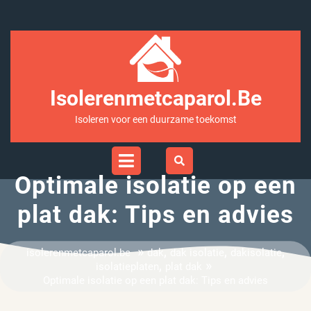
Ga
naar
inhoud
Isolerenmetcaparol.be
Isoleren voor een duurzame toekomst
Open
Menu
Optimale isolatie op een
plat dak: Tips en advies
»
,
,
,
isolerenmetcaparol.be
dak
dak isolatie
dakisolatie
,
»
isolatieplaten
plat dak
Optimale isolatie op een plat dak: Tips en advies