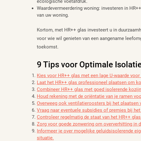
ecologische voetafdruk.
Waardevermeerdering woning: investeren in HR++ 
van uw woning.
Kortom, met HR++ glas investeert u in duurzaamh
voor wie wil genieten van een aangename leefomge
toekomst.
9 Tips voor Optimale Isolat
Kies voor HR++ glas met een lage U-waarde voor o
Laat het HR++ glas professioneel plaatsen om ko
Combineer HR++ glas met goed isolerende kozijne
Houd rekening met de oriëntatie van je ramen voor
Overweeg ook ventilatieroosters bij het plaatsen
Vraag naar eventuele subsidies of premies bij het
Controleer regelmatig de staat van het HR++ glas
Zorg voor goede zonwering om oververhitting in 
Informeer je over mogelijke geluidsisolerende eig
situatie.