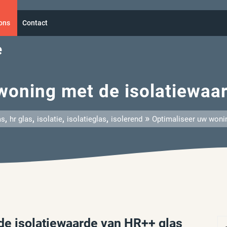
ons
Contact
e
woning met de isolatiewaa
,
,
,
,
»
as
hr glas
isolatie
isolatieglas
isolerend
Optimaliseer uw woni
de isolatiewaarde van HR++ glas