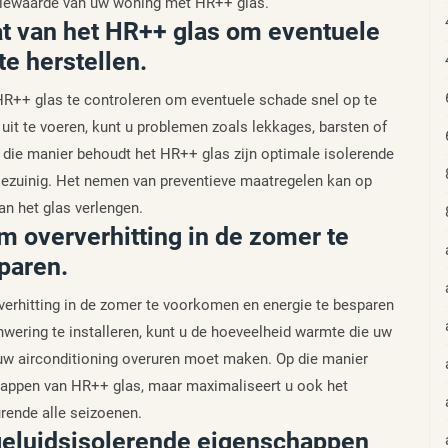
latiewaarde van uw woning met HR++ glas.
at van het HR++ glas om eventuele
e herstellen.
 HR++ glas te controleren om eventuele schade snel op te
 uit te voeren, kunt u problemen zoals lekkages, barsten of
 die manier behoudt het HR++ glas zijn optimale isolerende
iezuinig. Het nemen van preventieve maatregelen kan op
an het glas verlengen.
 oververhitting in de zomer te
paren.
verhitting in de zomer te voorkomen en energie te besparen
nwering te installeren, kunt u de hoeveelheid warmte die uw
w airconditioning overuren moet maken. Op die manier
schappen van HR++ glas, maar maximaliseert u ook het
rende alle seizoenen.
 geluidsisolerende eigenschappen