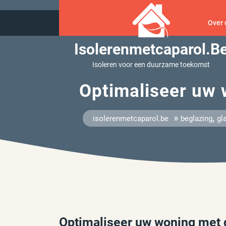
Ga
naar
Over 
inhoud
Isolerenmetcaparol.b
Isoleren voor een duurzame toekomst
Optimaliseer uw 
»
,
isolerenmetcaparol.be
beglazing
gl
Optimaliseer uw woning met 