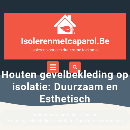
Ga
naar
inhoud
Isolerenmetcaparol.be
Isoleren voor een duurzame toekomst
Open
Menu
Houten gevelbekleding op
isolatie: Duurzaam en
Esthetisch
»
»
isolerenmetcaparol.be
hout
Houten gevelbekleding op isolatie: Duurzaam en Esthetisch