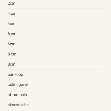
2cm
4 cm
4cm
6 cm
6cm
8 cm
8cm
aankoop
achtergevel
afrormosia
akoestische