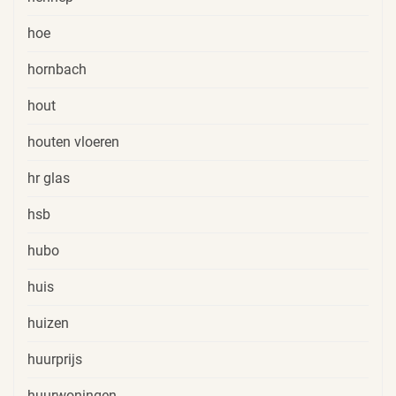
hoe
hornbach
hout
houten vloeren
hr glas
hsb
hubo
huis
huizen
huurprijs
huurwoningen