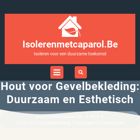
Ga
naar
inhoud
Isolerenmetcaparol.be
Isoleren voor een duurzame toekomst
Open
Menu
Hout voor Gevelbekleding:
Duurzaam en Esthetisch
»
»
isolerenmetcaparol.be
hout
Hout voor Gevelbekleding: Duurzaam en Esthetisch