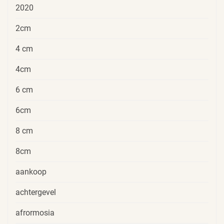
2020
2cm
4 cm
4cm
6 cm
6cm
8 cm
8cm
aankoop
achtergevel
afrormosia