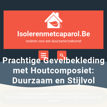
Ga
naar
inhoud
Isolerenmetcaparol.be
Isoleren voor een duurzame toekomst
Open
Menu
Prachtige Gevelbekleding
met Houtcomposiet:
Duurzaam en Stijlvol
»
,
»
isolerenmetcaparol.be
composiet
hout
Prachtige Gevelbekleding met Houtcomposiet: Duurzaam en
Stijlvol