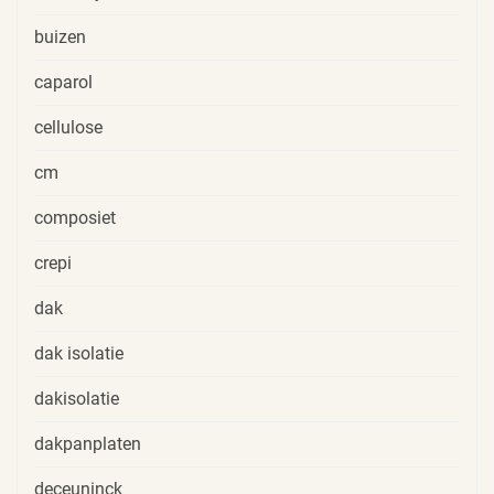
buizen
caparol
cellulose
cm
composiet
crepi
dak
dak isolatie
dakisolatie
dakpanplaten
deceuninck