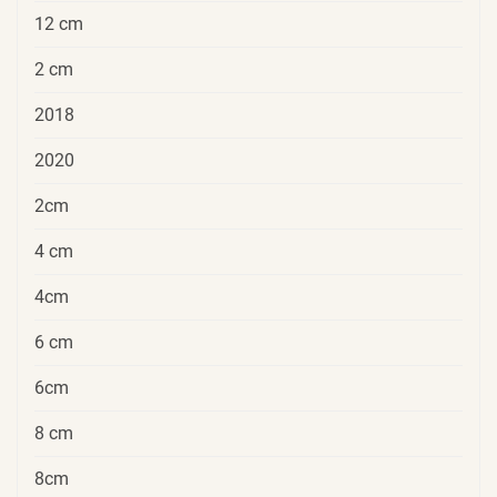
12 cm
2 cm
2018
2020
2cm
4 cm
4cm
6 cm
6cm
8 cm
8cm